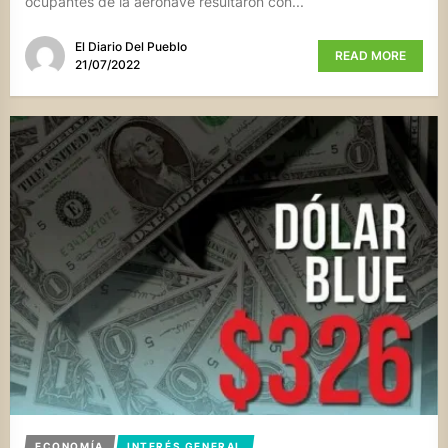
ocupantes de la aeronave resultaron con...
El Diario Del Pueblo
READ MORE
21/07/2022
ECONOMÍA
INTERÉS GENERAL