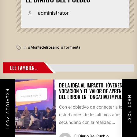
administrator
In
#montedelrosario
,
#tormenta
LEE TAMBIÉN...
DE LA IDEA AL IMPACTO: JÓVENES,
VOCACIÓN Y EL VALOR DE APRENDER
PREVIOUS POST
DEL ERROR EN “ONCATIVO IMPULSA”
NEXT POST
Con el objetivo de conectar a los
estudiantes de los últimos años del
secundario con la realidad
socioproductiva de la...
El Diario Del Pueblo