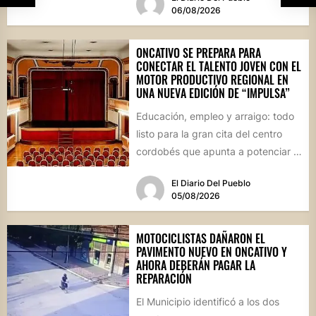
06/08/2026
ONCATIVO SE PREPARA PARA
CONECTAR EL TALENTO JOVEN CON EL
MOTOR PRODUCTIVO REGIONAL EN
UNA NUEVA EDICIÓN DE “IMPULSA”
Educación, empleo y arraigo: todo
listo para la gran cita del centro
cordobés que apunta a potenciar el
futuro de...
El Diario Del Pueblo
05/08/2026
MOTOCICLISTAS DAÑARON EL
PAVIMENTO NUEVO EN ONCATIVO Y
AHORA DEBERÁN PAGAR LA
REPARACIÓN
El Municipio identificó a los dos