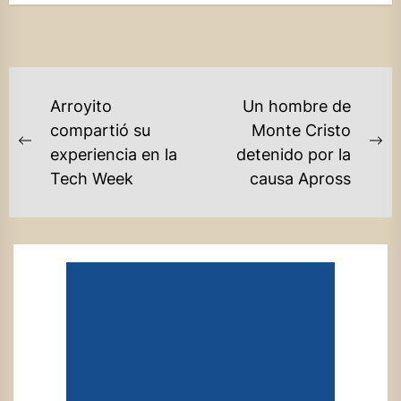
NAVEGACIÓN
Arroyito
Un hombre de
DE
compartió su
Monte Cristo
Previous
Ne
experiencia en la
detenido por la
ENTRADAS
post:
po
Tech Week
causa Apross