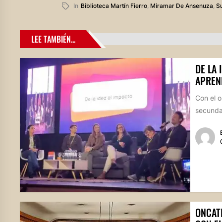
In
Biblioteca Martín Fierro
,
Miramar De Ansenuza
,
Su
LEE TAMBIÉN...
DE LA 
APREN
Con el o
secundar
ONCAT