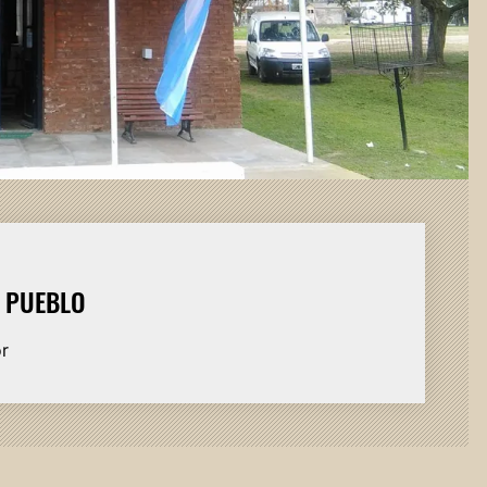
L PUEBLO
or