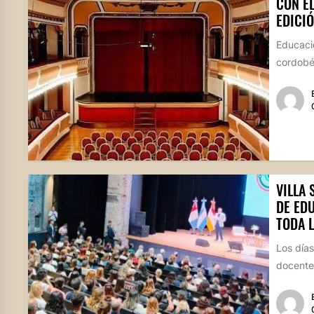
CON E
EDICIÓ
Educació
cordobés
VILLA
DE ED
TODA 
Los días
docentes