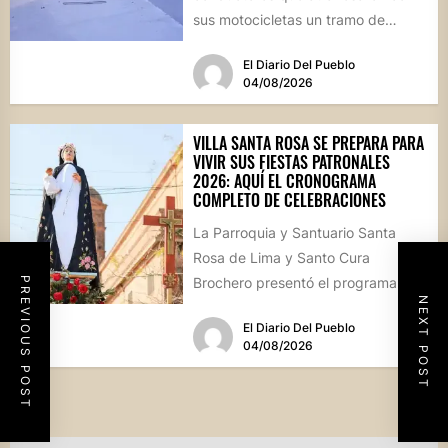
sus motocicletas un tramo de
hormigón recién colocado sobre
El Diario Del Pueblo
calle...
04/08/2026
VILLA SANTA ROSA SE PREPARA PARA
VIVIR SUS FIESTAS PATRONALES
2026: AQUÍ EL CRONOGRAMA
COMPLETO DE CELEBRACIONES
La Parroquia y Santuario Santa
Rosa de Lima y Santo Cura
Brochero presentó el programa
PREVIOUS POST
NEXT POST
oficial de las Fiestas Patronales...
El Diario Del Pueblo
04/08/2026