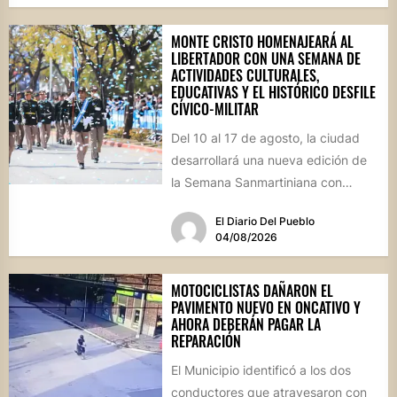
MONTE CRISTO HOMENAJEARÁ AL
LIBERTADOR CON UNA SEMANA DE
ACTIVIDADES CULTURALES,
EDUCATIVAS Y EL HISTÓRICO DESFILE
CÍVICO-MILITAR
Del 10 al 17 de agosto, la ciudad
desarrollará una nueva edición de
la Semana Sanmartiniana con
propuestas para toda...
El Diario Del Pueblo
04/08/2026
MOTOCICLISTAS DAÑARON EL
PAVIMENTO NUEVO EN ONCATIVO Y
AHORA DEBERÁN PAGAR LA
REPARACIÓN
El Municipio identificó a los dos
conductores que atravesaron con