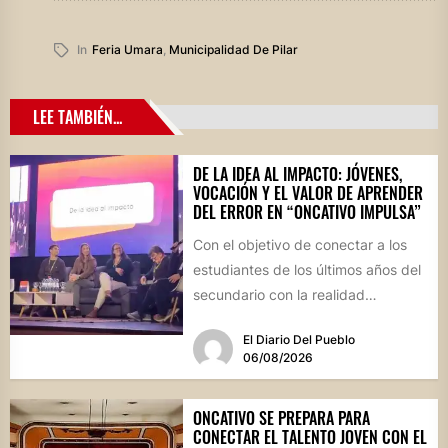
In
Feria Umara
,
Municipalidad De Pilar
LEE TAMBIÉN...
DE LA IDEA AL IMPACTO: JÓVENES,
VOCACIÓN Y EL VALOR DE APRENDER
DEL ERROR EN “ONCATIVO IMPULSA”
Con el objetivo de conectar a los
estudiantes de los últimos años del
secundario con la realidad
socioproductiva de la...
El Diario Del Pueblo
06/08/2026
ONCATIVO SE PREPARA PARA
CONECTAR EL TALENTO JOVEN CON EL