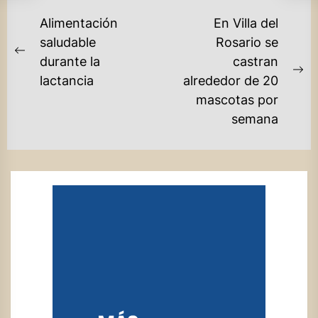
NAVEGACIÓN
Alimentación
En Villa del
DE
saludable
Rosario se
Previous
durante la
castran
ENTRADAS
post:
Ne
lactancia
alrededor de 20
po
mascotas por
semana