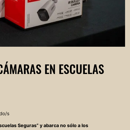
 CÁMARAS EN ESCUELAS
do/s
cuelas Seguras” y abarca no sólo a los