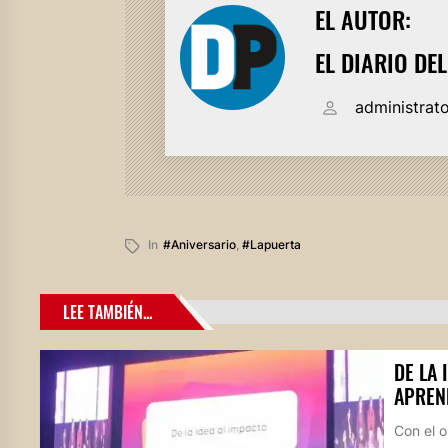
EL AUTOR:
EL DIARIO DE
administrat
In
#aniversario
,
#lapuerta
LEE TAMBIÉN...
DE LA 
APREN
Con el o