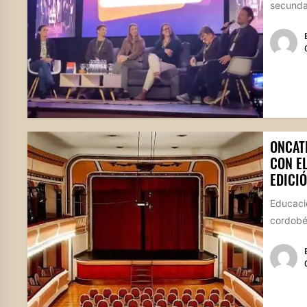
secundar
ONCAT
CON E
EDICIÓ
Educació
cordobés