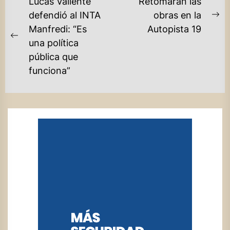
NAVEGACIÓN
Lucas Valiente
Retomarán las
DE
defendió al INTA
obras en la
Ne
Manfredi: “Es
Autopista 19
ENTRADAS
po
Previous
una política
post:
pública que
funciona”