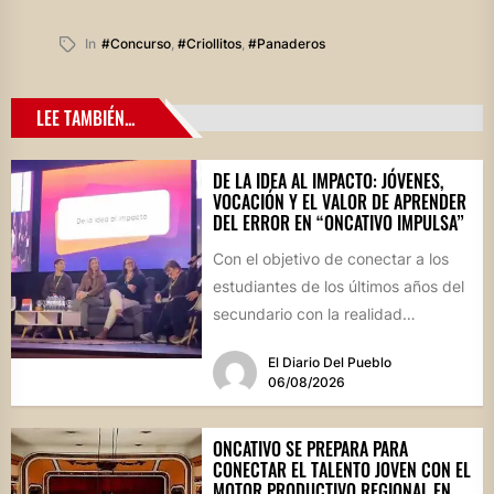
In
#concurso
,
#criollitos
,
#panaderos
LEE TAMBIÉN...
DE LA IDEA AL IMPACTO: JÓVENES,
VOCACIÓN Y EL VALOR DE APRENDER
DEL ERROR EN “ONCATIVO IMPULSA”
Con el objetivo de conectar a los
estudiantes de los últimos años del
secundario con la realidad
socioproductiva de la...
El Diario Del Pueblo
06/08/2026
ONCATIVO SE PREPARA PARA
CONECTAR EL TALENTO JOVEN CON EL
MOTOR PRODUCTIVO REGIONAL EN