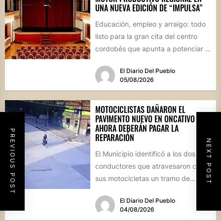
UNA NUEVA EDICIÓN DE “IMPULSA”
Educación, empleo y arraigo: todo
listo para la gran cita del centro
cordobés que apunta a potenciar el
futuro de...
El Diario Del Pueblo
05/08/2026
MOTOCICLISTAS DAÑARON EL
PAVIMENTO NUEVO EN ONCATIVO Y
AHORA DEBERÁN PAGAR LA
PREVIOUS POST
REPARACIÓN
NEXT POST
El Municipio identificó a los dos
conductores que atravesaron con
sus motocicletas un tramo de
hormigón recién colocado sobre
El Diario Del Pueblo
calle...
04/08/2026