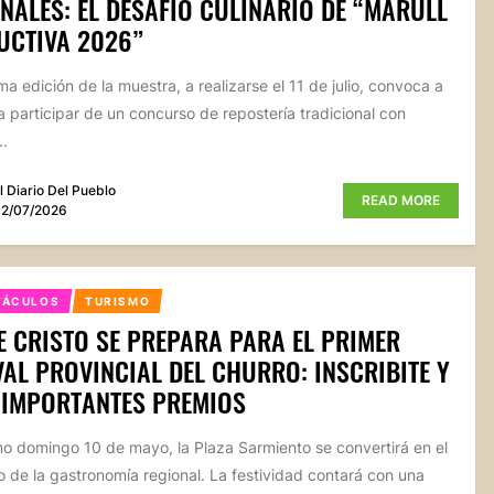
NALES: EL DESAFÍO CULINARIO DE “MARULL
UCTIVA 2026”
ma edición de la muestra, a realizarse el 11 de julio, convoca a
a participar de un concurso de repostería tradicional con
..
l Diario Del Pueblo
READ MORE
2/07/2026
TÁCULOS
TURISMO
 CRISTO SE PREPARA PARA EL PRIMER
VAL PROVINCIAL DEL CHURRO: INSCRIBITE Y
 IMPORTANTES PREMIOS
mo domingo 10 de mayo, la Plaza Sarmiento se convertirá en el
o de la gastronomía regional. La festividad contará con una