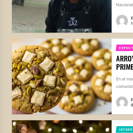
Nacional
E
1
ESPEC
ARROY
PRIME
En el ma
comunida
E
0
INTERÉ