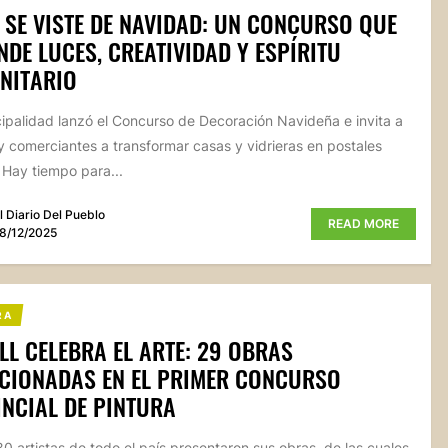
 SE VISTE DE NAVIDAD: UN CONCURSO QUE
NDE LUCES, CREATIVIDAD Y ESPÍRITU
NITARIO
ipalidad lanzó el Concurso de Decoración Navideña e invita a
y comerciantes a transformar casas y vidrieras en postales
. Hay tiempo para...
l Diario Del Pueblo
READ MORE
8/12/2025
RA
L CELEBRA EL ARTE: 29 OBRAS
CIONADAS EN EL PRIMER CONCURSO
NCIAL DE PINTURA
0 artistas de todo el país presentaron sus obras, de las cuales