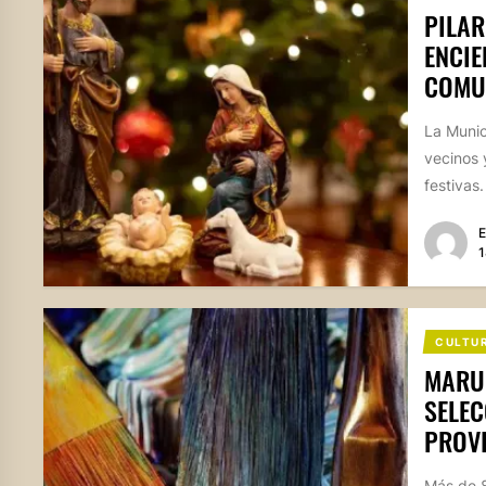
PILAR
ENCIE
COMU
La Munic
vecinos 
festivas
E
1
CULTU
MARUL
SELEC
PROVI
Más de 8