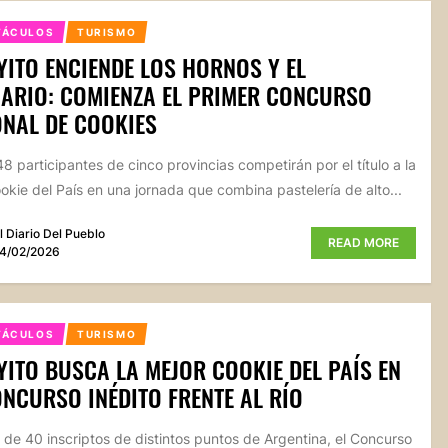
TÁCULOS
TURISMO
ITO ENCIENDE LOS HORNOS Y EL
ARIO: COMIENZA EL PRIMER CONCURSO
NAL DE COOKIES
8 participantes de cinco provincias competirán por el título a la
okie del País en una jornada que combina pastelería de alto...
l Diario Del Pueblo
READ MORE
4/02/2026
TÁCULOS
TURISMO
ITO BUSCA LA MEJOR COOKIE DEL PAÍS EN
NCURSO INÉDITO FRENTE AL RÍO
de 40 inscriptos de distintos puntos de Argentina, el Concurso