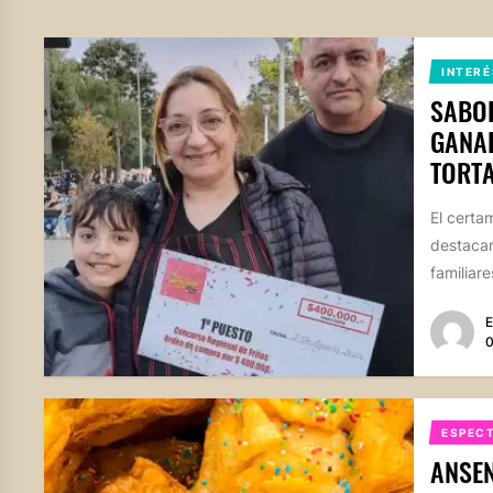
INTERÉ
SABOR
GANAD
TORTA
El certam
destacan
familiare
E
0
ESPEC
ANSEN