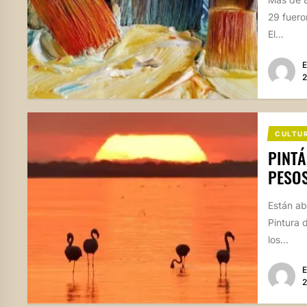
29 fuero
El...
E
2
CULTU
PINTÁ
PESOS
Están ab
Pintura 
los...
E
2