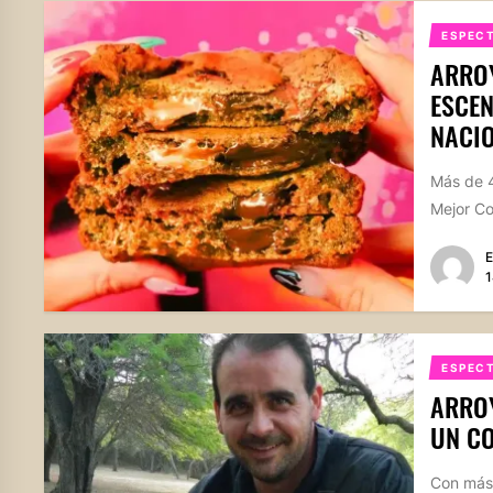
ESPEC
ARROY
ESCEN
NACIO
Más de 4
Mejor Co
E
1
ESPEC
ARROY
UN CO
Con más 