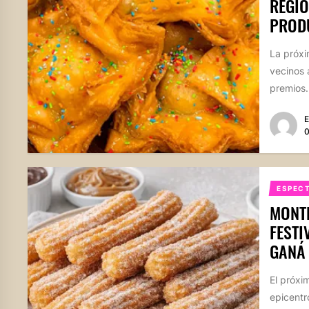
REGIO
PROD
La próxi
vecinos 
premios.
E
0
ESPEC
MONTE
FESTI
GANÁ
El próxi
epicentr