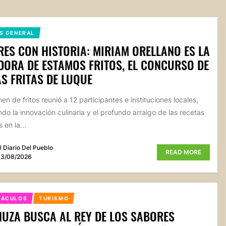
S GENERAL
ES CON HISTORIA: MIRIAM ORELLANO ES LA
ORA DE ESTAMOS FRITOS, EL CONCURSO DE
S FRITAS DE LUQUE
en de fritos reunió a 12 participantes e instituciones locales,
do la innovación culinaria y el profundo arraigo de las recetas
s en la...
l Diario Del Pueblo
READ MORE
3/08/2026
TÁCULOS
TURISMO
UZA BUSCA AL REY DE LOS SABORES