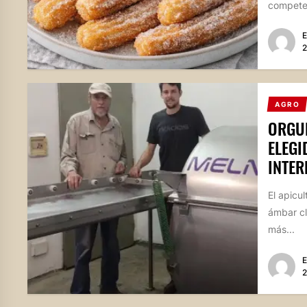
competen
E
2
AGRO
ORGUL
ELEGI
INTE
El apicu
ámbar cl
más...
E
2