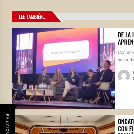
LEE TAMBIÉN...
DE LA 
APREN
Con el o
secundar
ONCAT
CON E