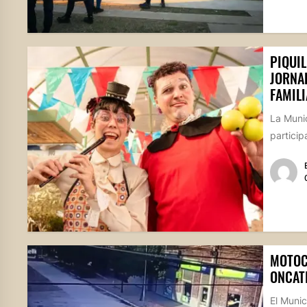
PIQUIL
JORNAD
FAMILI
La Munic
participa
MOTOC
ONCAT
El Munic