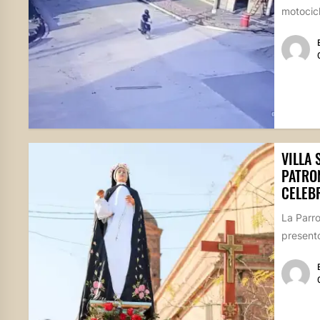
motocicl
VILLA 
PATRO
CELEB
La Parr
presentó