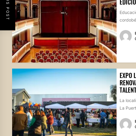
PREVIOUS POST
EDICIÓ
Educació
cordobés
EXPO 
RENOV
TALENT
La loca
La Puert