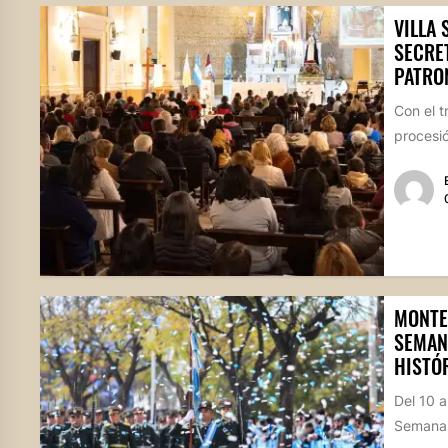
VILLA 
SECRE
PATRO
Con el t
procesió
MONTE
SEMANA
HISTÓR
Del 10 a
Semana 