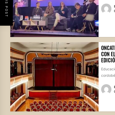
PREVIOUS POST
ONCAT
CON E
EDICIÓ
Educació
cordobés