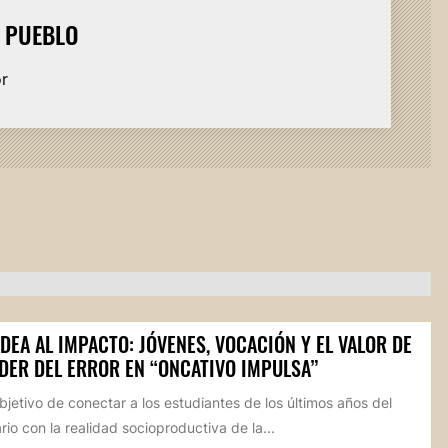
L PUEBLO
or
IDEA AL IMPACTO: JÓVENES, VOCACIÓN Y EL VALOR DE
DER DEL ERROR EN “ONCATIVO IMPULSA”
bjetivo de conectar a los estudiantes de los últimos años del
io con la realidad socioproductiva de la...