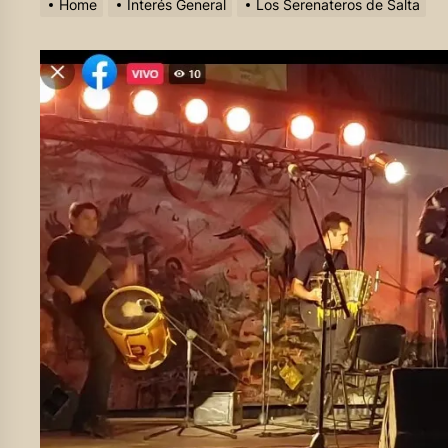
Home
Interés General
Los Serenateros de Salta