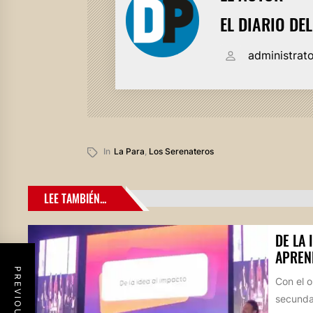
EL DIARIO DE
administrat
In
La Para
,
Los Serenateros
LEE TAMBIÉN...
DE LA 
APREN
Con el o
secundar