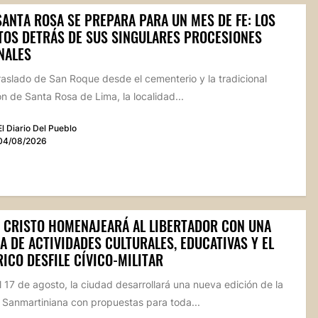
SANTA ROSA SE PREPARA PARA UN MES DE FE: LOS
TOS DETRÁS DE SUS SINGULARES PROCESIONES
NALES
raslado de San Roque desde el cementerio y la tradicional
n de Santa Rosa de Lima, la localidad...
El Diario Del Pueblo
04/08/2026
 CRISTO HOMENAJEARÁ AL LIBERTADOR CON UNA
 DE ACTIVIDADES CULTURALES, EDUCATIVAS Y EL
ICO DESFILE CÍVICO-MILITAR
l 17 de agosto, la ciudad desarrollará una nueva edición de la
Sanmartiniana con propuestas para toda...