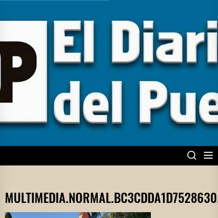
Skip
to
the
content
EL DIARIO DEL
PUEBLO
MULTIMEDIA.NORMAL.BC3CDDA1D752863