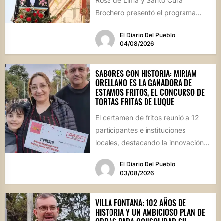
Rosa de Lima y Santo Cura
Brochero presentó el programa
oficial de las Fiestas Patronales...
El Diario Del Pueblo
04/08/2026
SABORES CON HISTORIA: MIRIAM
ORELLANO ES LA GANADORA DE
ESTAMOS FRITOS, EL CONCURSO DE
TORTAS FRITAS DE LUQUE
El certamen de fritos reunió a 12
participantes e instituciones
locales, destacando la innovación
culinaria y el profundo arraigo de...
El Diario Del Pueblo
03/08/2026
VILLA FONTANA: 102 AÑOS DE
HISTORIA Y UN AMBICIOSO PLAN DE