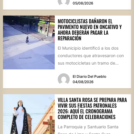
05/08/2026
MOTOCICLISTAS DAÑARON EL
PAVIMENTO NUEVO EN ONCATIVO Y
AHORA DEBERÁN PAGAR LA
REPARACIÓN
El Municipio identificó a los dos
conductores que atravesaron con
sus motocicletas un tramo de
hormigón recién colocado sobre
El Diario Del Pueblo
calle...
04/08/2026
VILLA SANTA ROSA SE PREPARA PARA
VIVIR SUS FIESTAS PATRONALES
2026: AQUÍ EL CRONOGRAMA
COMPLETO DE CELEBRACIONES
La Parroquia y Santuario Santa