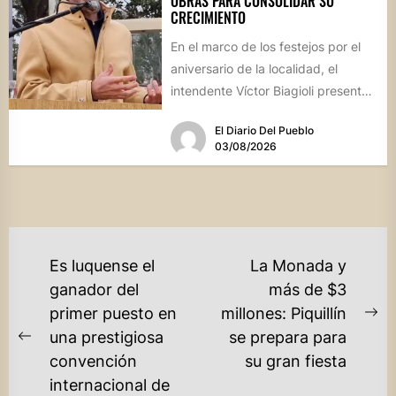
OBRAS PARA CONSOLIDAR SU
CRECIMIENTO
En el marco de los festejos por el
aniversario de la localidad, el
intendente Víctor Biagioli presentó
una batería de...
El Diario Del Pueblo
03/08/2026
NAVEGACIÓN
Es luquense el
La Monada y
DE
ganador del
más de $3
primer puesto en
millones: Piquillín
ENTRADAS
Ne
una prestigiosa
se prepara para
Previous
po
convención
su gran fiesta
post:
internacional de