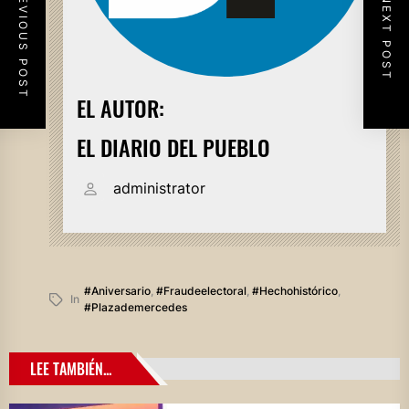
PREVIOUS POST
NEXT POST
EL AUTOR:
EL DIARIO DEL PUEBLO
administrator
#aniversario
,
#fraudeelectoral
,
#hechohistórico
,
In
#plazademercedes
LEE TAMBIÉN...