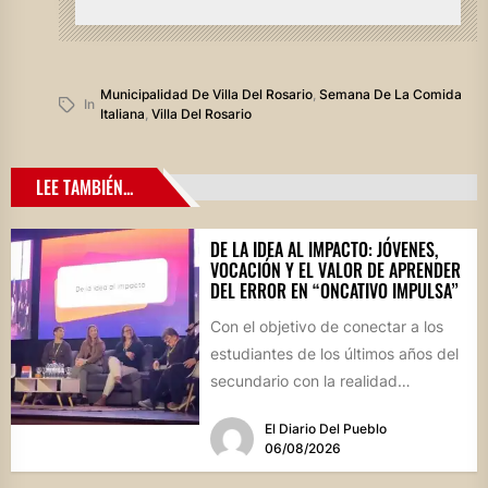
Municipalidad De Villa Del Rosario
,
Semana De La Comida
In
Italiana
,
Villa Del Rosario
LEE TAMBIÉN...
DE LA IDEA AL IMPACTO: JÓVENES,
VOCACIÓN Y EL VALOR DE APRENDER
DEL ERROR EN “ONCATIVO IMPULSA”
Con el objetivo de conectar a los
estudiantes de los últimos años del
secundario con la realidad
socioproductiva de la...
El Diario Del Pueblo
06/08/2026