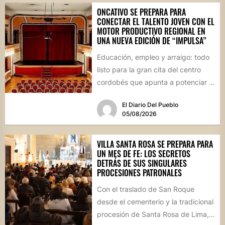
ONCATIVO SE PREPARA PARA
CONECTAR EL TALENTO JOVEN CON EL
MOTOR PRODUCTIVO REGIONAL EN
UNA NUEVA EDICIÓN DE “IMPULSA”
Educación, empleo y arraigo: todo
listo para la gran cita del centro
cordobés que apunta a potenciar el
futuro de...
El Diario Del Pueblo
05/08/2026
VILLA SANTA ROSA SE PREPARA PARA
UN MES DE FE: LOS SECRETOS
DETRÁS DE SUS SINGULARES
PROCESIONES PATRONALES
Con el traslado de San Roque
desde el cementerio y la tradicional
procesión de Santa Rosa de Lima,