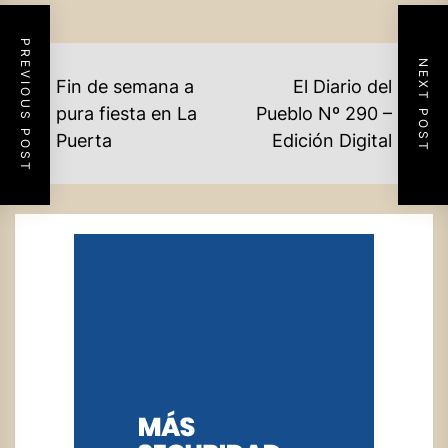
PREVIOUS POST
NEXT POST
NAVEGACIÓN
Fin de semana a
El Diario del
DE
pura fiesta en La
Pueblo Nº 290 –
Previous
Ne
Puerta
Edición Digital
ENTRADAS
post:
po