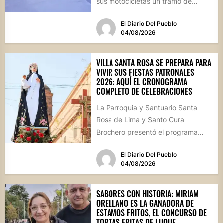
sus motocicletas un tramo de
hormigón recién colocado sobre
El Diario Del Pueblo
calle...
04/08/2026
VILLA SANTA ROSA SE PREPARA PARA
VIVIR SUS FIESTAS PATRONALES
2026: AQUÍ EL CRONOGRAMA
COMPLETO DE CELEBRACIONES
La Parroquia y Santuario Santa
Rosa de Lima y Santo Cura
Brochero presentó el programa
oficial de las Fiestas Patronales...
El Diario Del Pueblo
04/08/2026
SABORES CON HISTORIA: MIRIAM
ORELLANO ES LA GANADORA DE
ESTAMOS FRITOS, EL CONCURSO DE
TORTAS FRITAS DE LUQUE