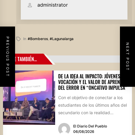
administrator
PREVIOUS POST
In
#bomberos
,
#lagunalarga
NEXT POST
LEE TAMBIÉN...
DE LA IDEA AL IMPACTO: JÓVENES,
VOCACIÓN Y EL VALOR DE APRENDER
DEL ERROR EN “ONCATIVO IMPULSA”
Con el objetivo de conectar a los
estudiantes de los últimos años del
secundario con la realidad
socioproductiva de la...
El Diario Del Pueblo
06/08/2026