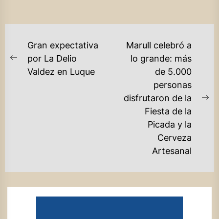
NAVEGACIÓN
Gran expectativa
Marull celebró a
DE
por La Delio
lo grande: más
Previous
Valdez en Luque
de 5.000
ENTRADAS
post:
personas
disfrutaron de la
Ne
Fiesta de la
po
Picada y la
Cerveza
Artesanal