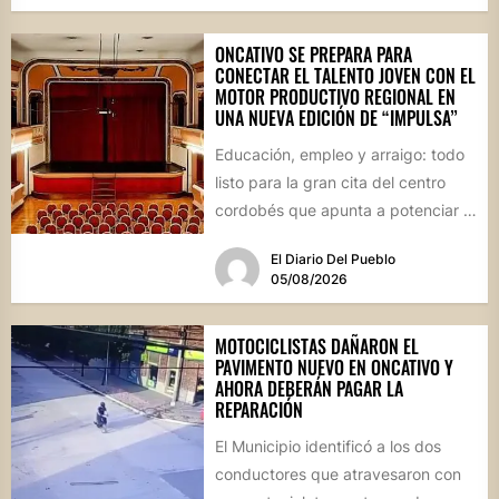
ONCATIVO SE PREPARA PARA
CONECTAR EL TALENTO JOVEN CON EL
MOTOR PRODUCTIVO REGIONAL EN
UNA NUEVA EDICIÓN DE “IMPULSA”
Educación, empleo y arraigo: todo
listo para la gran cita del centro
cordobés que apunta a potenciar el
futuro de...
El Diario Del Pueblo
05/08/2026
MOTOCICLISTAS DAÑARON EL
PAVIMENTO NUEVO EN ONCATIVO Y
AHORA DEBERÁN PAGAR LA
REPARACIÓN
El Municipio identificó a los dos
conductores que atravesaron con