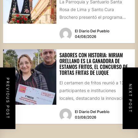
La Parroquia y Santuario Santa
Rosa de Lima y Santo Cura
Brochero presentó el programa
oficial de las Fiestas Patronales...
El Diario Del Pueblo
04/08/2026
SABORES CON HISTORIA: MIRIAM
ORELLANO ES LA GANADORA DE
ESTAMOS FRITOS, EL CONCURSO DE
TORTAS FRITAS DE LUQUE
PREVIOUS POST
El certamen de fritos reunió a 12
NEXT POST
participantes e instituciones
locales, destacando la innovación
culinaria y el profundo arraigo de...
El Diario Del Pueblo
03/08/2026