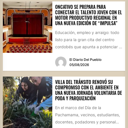
ONCATIVO SE PREPARA PARA
CONECTAR EL TALENTO JOVEN CON EL
MOTOR PRODUCTIVO REGIONAL EN
UNA NUEVA EDICIÓN DE “IMPULSA”
Educación, empleo y arraigo: todo
listo para la gran cita del centro
cordobés que apunta a potenciar el
futuro de...
El Diario Del Pueblo
05/08/2026
VILLA DEL TRÁNSITO RENOVÓ SU
COMPROMISO CON EL AMBIENTE EN
UNA NUEVA JORNADA VOLUNTARIA DE
PODA Y PARQUIZACIÓN
En el marco del Día de la
Pachamama, vecinos, estudiantes,
docentes, podadores y personal