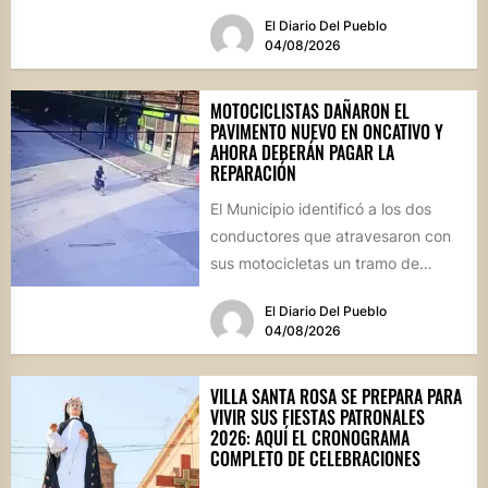
del Área de Ambiente participaron
El Diario Del Pueblo
de...
04/08/2026
MOTOCICLISTAS DAÑARON EL
PAVIMENTO NUEVO EN ONCATIVO Y
AHORA DEBERÁN PAGAR LA
REPARACIÓN
El Municipio identificó a los dos
conductores que atravesaron con
sus motocicletas un tramo de
hormigón recién colocado sobre
El Diario Del Pueblo
calle...
04/08/2026
VILLA SANTA ROSA SE PREPARA PARA
VIVIR SUS FIESTAS PATRONALES
2026: AQUÍ EL CRONOGRAMA
COMPLETO DE CELEBRACIONES