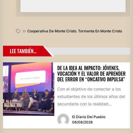
In
Cooperativa De Monte Cristo
,
Tormenta En Monte Cristo
LEE TAMBIÉN...
DE LA IDEA AL IMPACTO: JÓVENES,
VOCACIÓN Y EL VALOR DE APRENDER
DEL ERROR EN “ONCATIVO IMPULSA”
Con el objetivo de conectar a los
estudiantes de los últimos años del
secundario con la realidad
socioproductiva de la...
El Diario Del Pueblo
06/08/2026