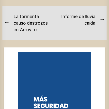
NAVEGACIÓN
La tormenta
Informe de lluvia
DE
Ne
causo destrozos
caída
Previous
po
en Arroyito
ENTRADAS
post: