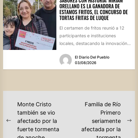
SABORES CON HISTORIA: MIRIAM
ORELLANO ES LA GANADORA DE
ESTAMOS FRITOS, EL CONCURSO DE
TORTAS FRITAS DE LUQUE
El certamen de fritos reunió a 12
participantes e instituciones
locales, destacando la innovación
culinaria y el profundo arraigo de...
El Diario Del Pueblo
03/08/2026
NAVEGACIÓN
Monte Cristo
Familia de Río
DE
también se vio
Primero
afectado por la
seriamente
ENTRADAS
Previous
Ne
fuerte tormenta
afectada por la
post:
po
de anoche
tormenta