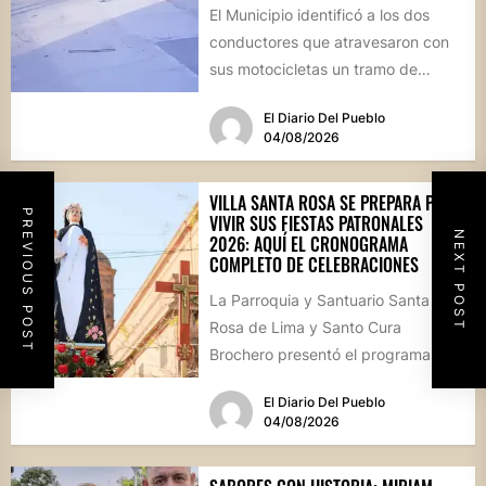
El Municipio identificó a los dos
conductores que atravesaron con
sus motocicletas un tramo de
hormigón recién colocado sobre
El Diario Del Pueblo
calle...
04/08/2026
VILLA SANTA ROSA SE PREPARA PARA
PREVIOUS POST
VIVIR SUS FIESTAS PATRONALES
NEXT POST
2026: AQUÍ EL CRONOGRAMA
COMPLETO DE CELEBRACIONES
La Parroquia y Santuario Santa
Rosa de Lima y Santo Cura
Brochero presentó el programa
oficial de las Fiestas Patronales...
El Diario Del Pueblo
04/08/2026