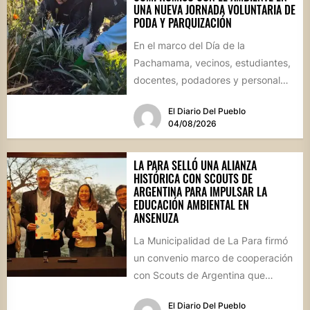
UNA NUEVA JORNADA VOLUNTARIA DE
PODA Y PARQUIZACIÓN
En el marco del Día de la
Pachamama, vecinos, estudiantes,
docentes, podadores y personal
del Área de Ambiente participaron
El Diario Del Pueblo
de...
04/08/2026
LA PARA SELLÓ UNA ALIANZA
HISTÓRICA CON SCOUTS DE
ARGENTINA PARA IMPULSAR LA
EDUCACIÓN AMBIENTAL EN
ANSENUZA
La Municipalidad de La Para firmó
un convenio marco de cooperación
con Scouts de Argentina que
permitirá desarrollar actividades
El Diario Del Pueblo
educativas,...