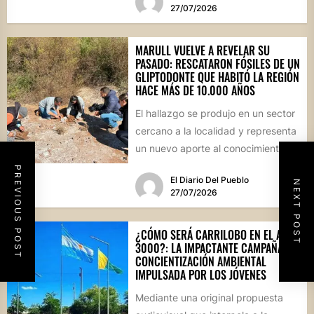
27/07/2026
MARULL VUELVE A REVELAR SU
PASADO: RESCATARON FÓSILES DE UN
GLIPTODONTE QUE HABITÓ LA REGIÓN
HACE MÁS DE 10.000 AÑOS
El hallazgo se produjo en un sector
cercano a la localidad y representa
un nuevo aporte al conocimiento
científico sobre...
PREVIOUS POST
El Diario Del Pueblo
NEXT POST
27/07/2026
¿CÓMO SERÁ CARRILOBO EN EL AÑO
3000?: LA IMPACTANTE CAMPAÑA DE
CONCIENTIZACIÓN AMBIENTAL
IMPULSADA POR LOS JÓVENES
Mediante una original propuesta