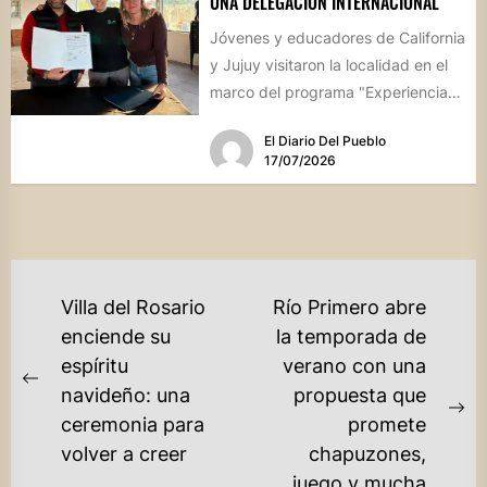
UNA DELEGACIÓN INTERNACIONAL
Jóvenes y educadores de California
y Jujuy visitaron la localidad en el
marco del programa "Experiencia
Ambientalia". El encuentro cerró...
El Diario Del Pueblo
17/07/2026
NAVEGACIÓN
Villa del Rosario
Río Primero abre
DE
enciende su
la temporada de
espíritu
verano con una
ENTRADAS
Previous
navideño: una
propuesta que
post:
Ne
ceremonia para
promete
po
volver a creer
chapuzones,
juego y mucha