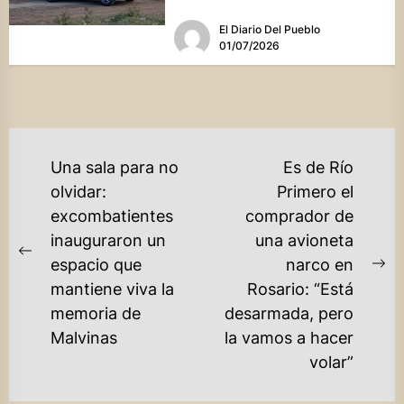
se...
El Diario Del Pueblo
01/07/2026
NAVEGACIÓN
Una sala para no
Es de Río
DE
olvidar:
Primero el
excombatientes
comprador de
ENTRADAS
inauguraron un
una avioneta
Previous
espacio que
narco en
Ne
post:
mantiene viva la
Rosario: “Está
po
memoria de
desarmada, pero
Malvinas
la vamos a hacer
volar”