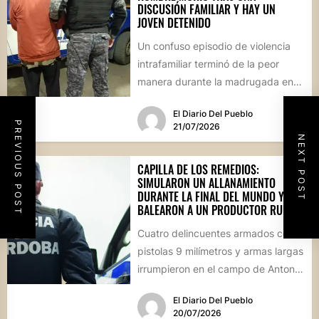
DISCUSIÓN FAMILIAR Y HAY UN
JOVEN DETENIDO
Un confuso episodio de violencia
intrafamiliar terminó de la peor
manera durante la madrugada en
Villa del Rosario. Un hombre...
El Diario Del Pueblo
PREVIOUS POST
21/07/2026
NEXT POST
CAPILLA DE LOS REMEDIOS:
SIMULARON UN ALLANAMIENTO
DURANTE LA FINAL DEL MUNDO Y
BALEARON A UN PRODUCTOR RURAL
Cuatro delincuentes armados con
pistolas 9 milímetros y armas largas
irrumpieron en el campo de Antonio
Guijarro vestidos de policías....
El Diario Del Pueblo
20/07/2026