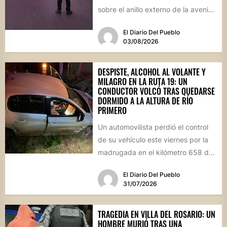
sobre el anillo externo de la avenida
Circunvalación de...
El Diario Del Pueblo
03/08/2026
DESPISTE, ALCOHOL AL VOLANTE Y
MILAGRO EN LA RUTA 19: UN
CONDUCTOR VOLCÓ TRAS QUEDARSE
DORMIDO A LA ALTURA DE RÍO
PRIMERO
Un automovilista perdió el control
de su vehículo este viernes por la
madrugada en el kilómetro 658 de
la Ruta...
El Diario Del Pueblo
31/07/2026
TRAGEDIA EN VILLA DEL ROSARIO: UN
HOMBRE MURIÓ TRAS UNA