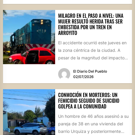
MILAGRO EN EL PASO A NIVEL: UNA
MUJER RESULTÓ HERIDA TRAS SER
EMBESTIDA POR UN TREN EN
ARROYITO
El accidente ocurrió este jueves en
la zona céntrica de la ciudad. A
pesar de la magnitud del impacto,
los...
El Diario Del Pueblo
02/07/2026
CONMOCIÓN EN MORTEROS: UN
FEMICIDIO SEGUIDO DE SUICIDIO
GOLPEA A LA COMUNIDAD
Un hombre de 46 años asesinó a su
pareja de 38 en una vivienda del
barrio Urquiza y posteriormente