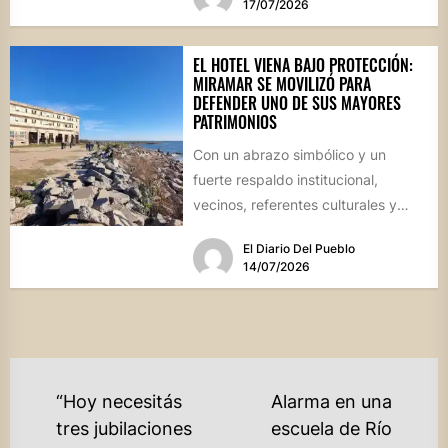
17/07/2026
EL HOTEL VIENA BAJO PROTECCIÓN:
MIRAMAR SE MOVILIZÓ PARA
DEFENDER UNO DE SUS MAYORES
PATRIMONIOS
Con un abrazo simbólico y un
fuerte respaldo institucional,
vecinos, referentes culturales y
autoridades de Miramar de
El Diario Del Pueblo
Ansenuza visibilizaron la...
14/07/2026
NAVEGACIÓN
“Hoy necesitás
Alarma en una
DE
tres jubilaciones
escuela de Río