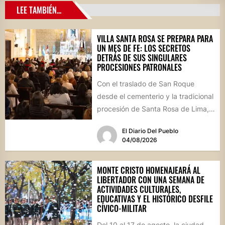
LEE TAMBIÉN...
VILLA SANTA ROSA SE PREPARA PARA
UN MES DE FE: LOS SECRETOS
DETRÁS DE SUS SINGULARES
PROCESIONES PATRONALES
Con el traslado de San Roque
desde el cementerio y la tradicional
procesión de Santa Rosa de Lima,
la localidad...
El Diario Del Pueblo
04/08/2026
MONTE CRISTO HOMENAJEARÁ AL
LIBERTADOR CON UNA SEMANA DE
ACTIVIDADES CULTURALES,
EDUCATIVAS Y EL HISTÓRICO DESFILE
CÍVICO-MILITAR
Del 10 al 17 de agosto, la ciudad