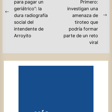
para pagar un
Primero:
ENTRADAS
geriátrico”: la
investigan una
Previous
dura radiografía
amenaza de
Ne
post:
social del
tiroteo que
po
intendente de
podría formar
Arroyito
parte de un reto
viral