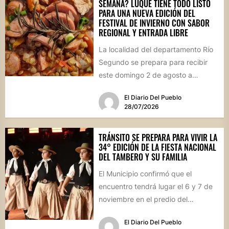
SEMANA? LUQUE TIENE TODO LISTO
PARA UNA NUEVA EDICIÓN DEL
FESTIVAL DE INVIERNO CON SABOR
REGIONAL Y ENTRADA LIBRE
La localidad del departamento Río
Segundo se prepara para recibir
este domingo 2 de agosto a
vecinos y visitantes de...
El Diario Del Pueblo
28/07/2026
TRÁNSITO SE PREPARA PARA VIVIR LA
34° EDICIÓN DE LA FIESTA NACIONAL
DEL TAMBERO Y SU FAMILIA
El Municipio confirmó que el
encuentro tendrá lugar el 6 y 7 de
noviembre en el predio del
ferrocarril. Con...
El Diario Del Pueblo