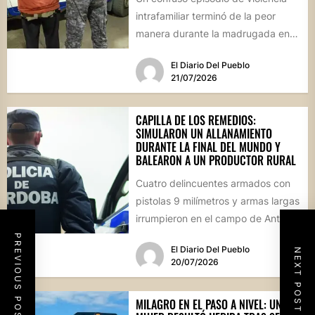
intrafamiliar terminó de la peor
manera durante la madrugada en
Villa del Rosario. Un hombre...
El Diario Del Pueblo
21/07/2026
CAPILLA DE LOS REMEDIOS:
SIMULARON UN ALLANAMIENTO
DURANTE LA FINAL DEL MUNDO Y
BALEARON A UN PRODUCTOR RURAL
Cuatro delincuentes armados con
pistolas 9 milímetros y armas largas
irrumpieron en el campo de Antonio
Guijarro vestidos de policías....
PREVIOUS POST
El Diario Del Pueblo
NEXT POST
20/07/2026
MILAGRO EN EL PASO A NIVEL: UNA