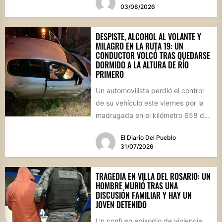
03/08/2026
DESPISTE, ALCOHOL AL VOLANTE Y
MILAGRO EN LA RUTA 19: UN
CONDUCTOR VOLCÓ TRAS QUEDARSE
DORMIDO A LA ALTURA DE RÍO
PRIMERO
Un automovilista perdió el control
de su vehículo este viernes por la
madrugada en el kilómetro 658 de
la Ruta...
El Diario Del Pueblo
31/07/2026
TRAGEDIA EN VILLA DEL ROSARIO: UN
HOMBRE MURIÓ TRAS UNA
DISCUSIÓN FAMILIAR Y HAY UN
JOVEN DETENIDO
Un confuso episodio de violencia