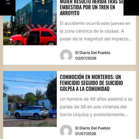
MUJER RESULTÓ HERIDA TRAS SER
EMBESTIDA POR UN TREN EN
ARROYITO
El accidente ocurrió este jueves en
la zona céntrica de la ciudad. A
pesar de la magnitud del impacto,
los...
El Diario Del Pueblo
02/07/2026
CONMOCIÓN EN MORTEROS: UN
FEMICIDIO SEGUIDO DE SUICIDIO
GOLPEA A LA COMUNIDAD
Un hombre de 46 años asesinó a su
pareja de 38 en una vivienda del
barrio Urquiza y posteriormente
se...
El Diario Del Pueblo
01/07/2026