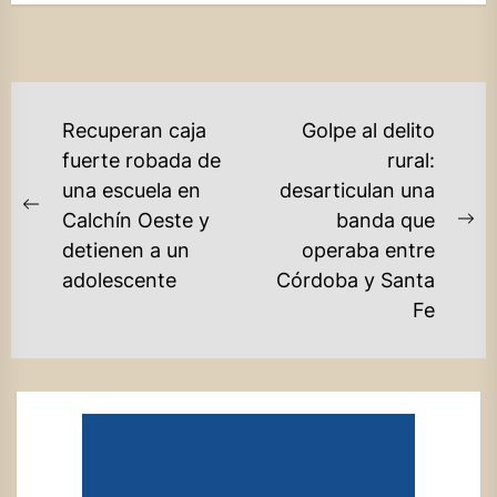
NAVEGACIÓN
Recuperan caja
Golpe al delito
DE
fuerte robada de
rural:
una escuela en
desarticulan una
ENTRADAS
Previous
Calchín Oeste y
banda que
Ne
post:
detienen a un
operaba entre
po
adolescente
Córdoba y Santa
Fe