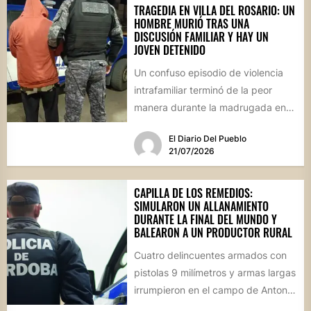
TRAGEDIA EN VILLA DEL ROSARIO: UN
HOMBRE MURIÓ TRAS UNA
DISCUSIÓN FAMILIAR Y HAY UN
JOVEN DETENIDO
Un confuso episodio de violencia
intrafamiliar terminó de la peor
manera durante la madrugada en
Villa del Rosario. Un hombre...
El Diario Del Pueblo
21/07/2026
CAPILLA DE LOS REMEDIOS:
SIMULARON UN ALLANAMIENTO
DURANTE LA FINAL DEL MUNDO Y
BALEARON A UN PRODUCTOR RURAL
Cuatro delincuentes armados con
pistolas 9 milímetros y armas largas
irrumpieron en el campo de Antonio
Guijarro vestidos de policías....