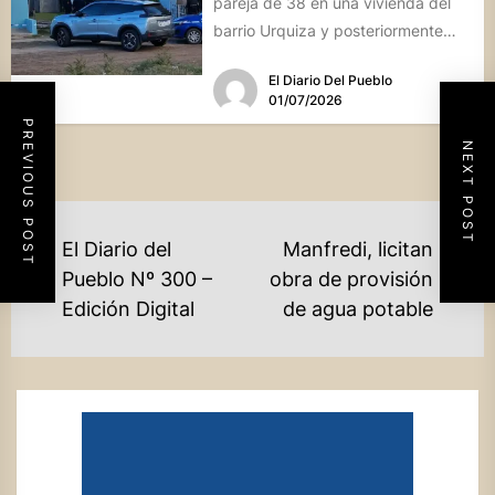
pareja de 38 en una vivienda del
barrio Urquiza y posteriormente
se...
El Diario Del Pueblo
01/07/2026
PREVIOUS POST
NEXT POST
NAVEGACIÓN
El Diario del
Manfredi, licitan
DE
Pueblo Nº 300 –
obra de provisión
Previous
Ne
Edición Digital
de agua potable
ENTRADAS
post:
po