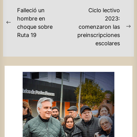
NAVEGACIÓN
Falleció un
Ciclo lectivo
DE
hombre en
2023:
Previous
choque sobre
comenzaron las
ENTRADAS
Ne
post:
Ruta 19
preinscripciones
po
escolares