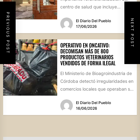
centro de salud que incluye
PREVIOUS POST
mejoras en la farmacia, nuevos
NEXT POST
El Diario Del Pueblo
espacios de...
17/06/2026
OPERATIVO EN ONCATIVO:
DECOMISAN MÁS DE 800
PRODUCTOS VETERINARIOS
VENDIDOS DE FORMA ILEGAL
El Ministerio de Bioagroindustria de
Córdoba detectó irregularidades en
comercios locales que operaban sin
habilitación ni dirección técnica,
El Diario Del Pueblo
poniendo en...
16/06/2026