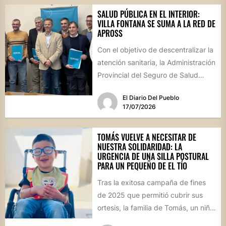
SALUD PÚBLICA EN EL INTERIOR:
VILLA FONTANA SE SUMA A LA RED DE
APROSS
Con el objetivo de descentralizar la
atención sanitaria, la Administración
Provincial del Seguro de Salud
formalizó convenios con centros
El Diario Del Pueblo
de...
17/07/2026
TOMÁS VUELVE A NECESITAR DE
NUESTRA SOLIDARIDAD: LA
URGENCIA DE UNA SILLA POSTURAL
PARA UN PEQUEÑO DE EL TÍO
Tras la exitosa campaña de fines
de 2025 que permitió cubrir sus
ortesis, la familia de Tomás, un niño
de...