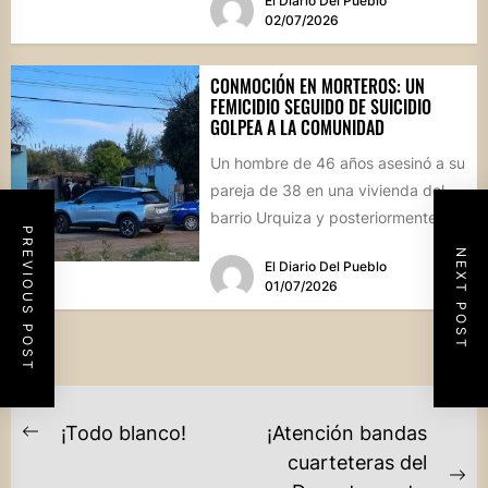
El Diario Del Pueblo
02/07/2026
CONMOCIÓN EN MORTEROS: UN
FEMICIDIO SEGUIDO DE SUICIDIO
GOLPEA A LA COMUNIDAD
Un hombre de 46 años asesinó a su
pareja de 38 en una vivienda del
barrio Urquiza y posteriormente
PREVIOUS POST
se...
NEXT POST
El Diario Del Pueblo
01/07/2026
NAVEGACIÓN
¡Todo blanco!
¡Atención bandas
Previous
DE
cuarteteras del
post: