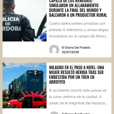
CAPILLA DE LOS REMEDIOS:
SIMULARON UN ALLANAMIENTO
DURANTE LA FINAL DEL MUNDO Y
BALEARON A UN PRODUCTOR RURAL
Cuatro delincuentes armados con
pistolas 9 milímetros y armas largas
irrumpieron en el campo de Antonio
Guijarro vestidos de policías....
El Diario Del Pueblo
20/07/2026
MILAGRO EN EL PASO A NIVEL: UNA
MUJER RESULTÓ HERIDA TRAS SER
EMBESTIDA POR UN TREN EN
ARROYITO
El accidente ocurrió este jueves en
la zona céntrica de la ciudad. A
pesar de la magnitud del impacto,
los...