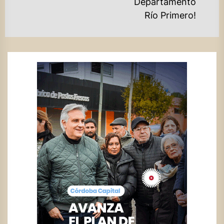
Ne
Departamento
ENTRADAS
po
Río Primero!