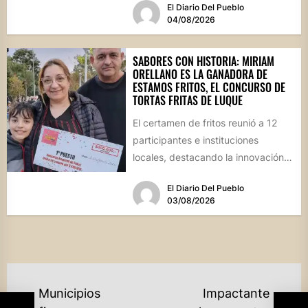
El Diario Del Pueblo
04/08/2026
SABORES CON HISTORIA: MIRIAM
ORELLANO ES LA GANADORA DE
ESTAMOS FRITOS, EL CONCURSO DE
TORTAS FRITAS DE LUQUE
El certamen de fritos reunió a 12
participantes e instituciones
locales, destacando la innovación
culinaria y el profundo arraigo de...
El Diario Del Pueblo
03/08/2026
NAVEGACIÓN
Municipios
Impactante