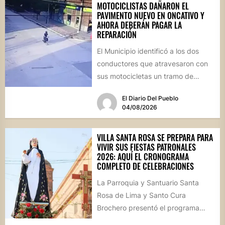
MOTOCICLISTAS DAÑARON EL
PAVIMENTO NUEVO EN ONCATIVO Y
AHORA DEBERÁN PAGAR LA
REPARACIÓN
El Municipio identificó a los dos
conductores que atravesaron con
sus motocicletas un tramo de
hormigón recién colocado sobre
El Diario Del Pueblo
calle...
04/08/2026
VILLA SANTA ROSA SE PREPARA PARA
VIVIR SUS FIESTAS PATRONALES
2026: AQUÍ EL CRONOGRAMA
COMPLETO DE CELEBRACIONES
La Parroquia y Santuario Santa
Rosa de Lima y Santo Cura
Brochero presentó el programa
oficial de las Fiestas Patronales...