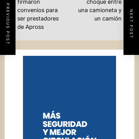
DE
firmaron
choque entre
PREVIOUS POST
Ne
convenios para
una camioneta y
ENTRADAS
NEXT POST
Previous
po
ser prestadores
un camión
post:
de Apross