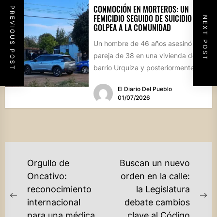
CONMOCIÓN EN MORTEROS: UN
PREVIOUS POST
FEMICIDIO SEGUIDO DE SUICIDIO
NEXT POST
GOLPEA A LA COMUNIDAD
Un hombre de 46 años asesinó a su
pareja de 38 en una vivienda del
barrio Urquiza y posteriormente
se...
El Diario Del Pueblo
01/07/2026
NAVEGACIÓN
Orgullo de
Buscan un nuevo
DE
Oncativo:
orden en la calle:
reconocimiento
la Legislatura
ENTRADAS
Previous
Ne
internacional
debate cambios
post:
po
para una médica
clave al Código