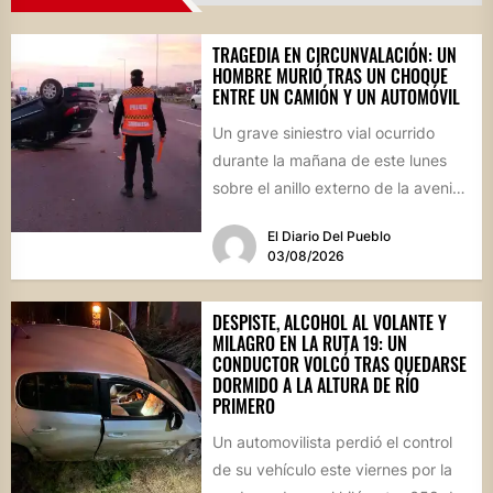
TRAGEDIA EN CIRCUNVALACIÓN: UN
HOMBRE MURIÓ TRAS UN CHOQUE
ENTRE UN CAMIÓN Y UN AUTOMÓVIL
Un grave siniestro vial ocurrido
durante la mañana de este lunes
sobre el anillo externo de la avenida
Circunvalación de...
El Diario Del Pueblo
03/08/2026
DESPISTE, ALCOHOL AL VOLANTE Y
MILAGRO EN LA RUTA 19: UN
CONDUCTOR VOLCÓ TRAS QUEDARSE
DORMIDO A LA ALTURA DE RÍO
PRIMERO
Un automovilista perdió el control
de su vehículo este viernes por la