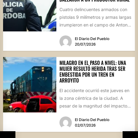
Cuatro delincuentes armados con
pistolas 9 milímetros y armas largas
irrumpieron en el campo de Antonio
Guijarro vestidos de policías....
El Diario Del Pueblo
20/07/2026
MILAGRO EN EL PASO A NIVEL: UNA
MUJER RESULTÓ HERIDA TRAS SER
EMBESTIDA POR UN TREN EN
ARROYITO
El accidente ocurrió este jueves en
la zona céntrica de la ciudad. A
pesar de la magnitud del impacto,
los...
El Diario Del Pueblo
02/07/2026