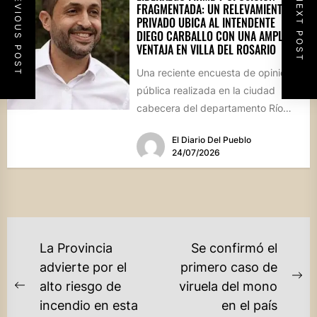
PREVIOUS POST
NEXT POST
FRAGMENTADA: UN RELEVAMIENTO
PRIVADO UBICA AL INTENDENTE
DIEGO CARBALLO CON UNA AMPLIA
VENTAJA EN VILLA DEL ROSARIO
Una reciente encuesta de opinión
pública realizada en la ciudad
cabecera del departamento Río
Segundo revela que el actual
El Diario Del Pueblo
mandatario...
24/07/2026
NAVEGACIÓN
La Provincia
Se confirmó el
DE
advierte por el
primero caso de
Ne
alto riesgo de
viruela del mono
ENTRADAS
Previous
po
incendio en esta
en el país
post: