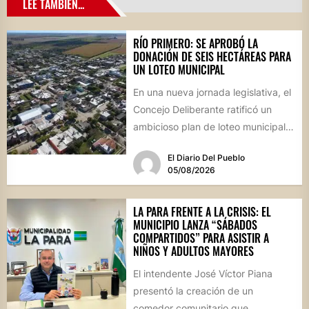
LEE TAMBIÉN...
RÍO PRIMERO: SE APROBÓ LA
DONACIÓN DE SEIS HECTÁREAS PARA
UN LOTEO MUNICIPAL
En una nueva jornada legislativa, el
Concejo Deliberante ratificó un
ambicioso plan de loteo municipal,
nuevas obras de infraestructura
El Diario Del Pueblo
por...
05/08/2026
LA PARA FRENTE A LA CRISIS: EL
MUNICIPIO LANZA “SÁBADOS
COMPARTIDOS” PARA ASISTIR A
NIÑOS Y ADULTOS MAYORES
El intendente José Víctor Piana
presentó la creación de un
comedor comunitario que