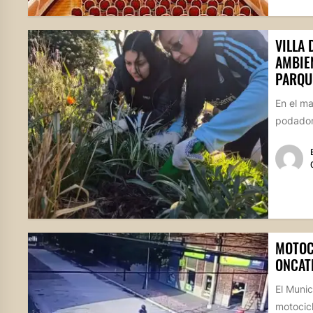
VILLA
AMBIE
PARQU
En el m
podadore
MOTOC
ONCAT
El Munic
motocicl