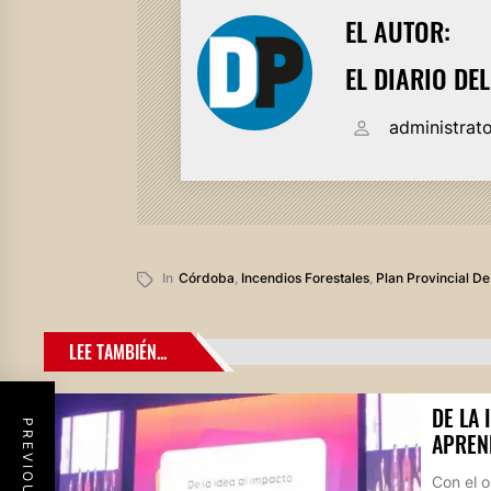
EL AUTOR:
EL DIARIO DE
administrat
In
Córdoba
,
Incendios Forestales
,
Plan Provincial D
LEE TAMBIÉN...
DE LA 
APREN
Con el o