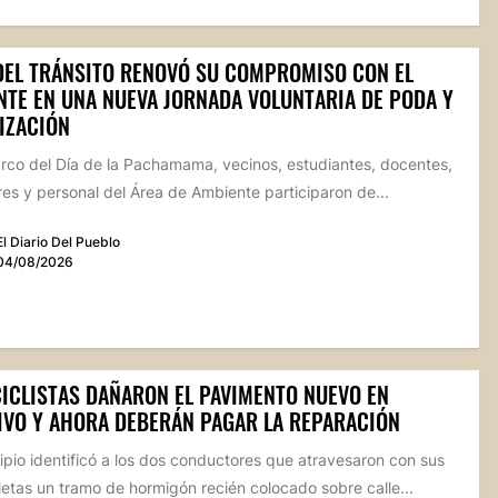
 DEL TRÁNSITO RENOVÓ SU COMPROMISO CON EL
NTE EN UNA NUEVA JORNADA VOLUNTARIA DE PODA Y
IZACIÓN
arco del Día de la Pachamama, vecinos, estudiantes, docentes,
s y personal del Área de Ambiente participaron de...
El Diario Del Pueblo
04/08/2026
ICLISTAS DAÑARON EL PAVIMENTO NUEVO EN
IVO Y AHORA DEBERÁN PAGAR LA REPARACIÓN
ipio identificó a los dos conductores que atravesaron con sus
etas un tramo de hormigón recién colocado sobre calle...