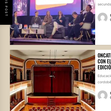
PREVIOUS POST
secundar
ONCAT
CON E
EDICIÓ
Educació
cordobés