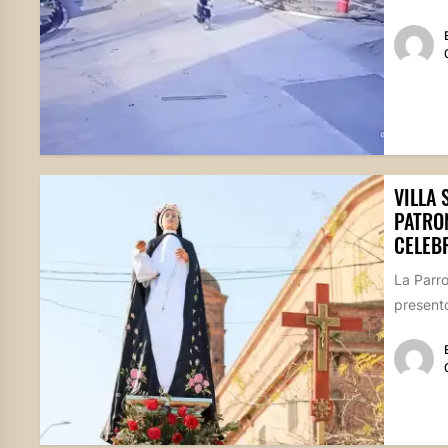
VILLA 
PATRO
CELEB
La Parr
presentó