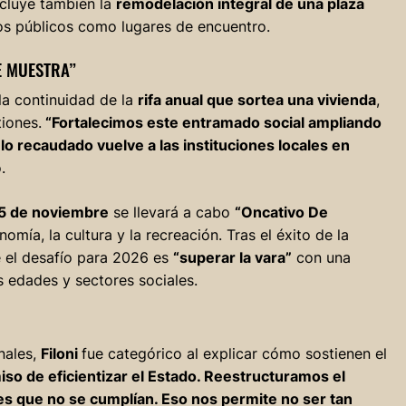
ncluye también la
remodelación integral de una plaza
ios públicos como lugares de encuentro.
E MUESTRA”
 la continuidad de la
rifa anual que sortea una vivienda
,
iones.
“Fortalecimos este entramado social ampliando
o recaudado vuelve a las instituciones locales en
.
15 de noviembre
se llevará a cabo
“Oncativo De
omía, la cultura y la recreación. Tras el éxito de la
e el desafío para 2026 es
“superar la vara”
con una
as edades y sectores sociales.
nales,
Filoni
fue categórico al explicar cómo sostienen el
 de eficientizar el Estado. Reestructuramos el
s que no se cumplían. Eso nos permite no ser tan