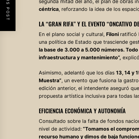
PREVIOUS POST
segunda mitad del año, el plan de obras i
céntrica
, reforzando la idea de los espac
LA “GRAN RIFA” Y EL EVENTO “ONCATIVO D
En el plano social y cultural,
Filoni
ratificó
una política de Estado que trasciende gest
la base de 3.000 a 5.000 números. Todo l
infraestructura y mantenimiento”,
explicó
Asimismo, adelantó que los días
13, 14 y 
Muestra”
, un evento que fusiona la gastron
edición anterior, el intendente aseguró qu
propuesta artística inclusiva para todas l
EFICIENCIA ECONÓMICA Y AUTONOMÍA
Consultado sobre la falta de fondos nacio
nivel de actividad:
“Tomamos el compromiso
recurso humano y dimos de baja funcione