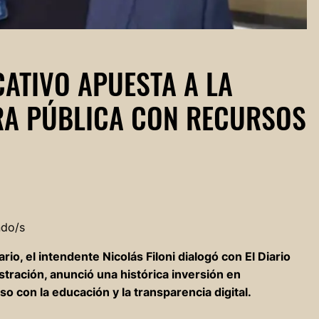
CATIVO APUESTA A LA
RA PÚBLICA CON RECURSOS
ndo/s
rio, el intendente Nicolás Filoni dialogó con El Diario
stración, anunció una histórica inversión en
so con la educación y la transparencia digital.