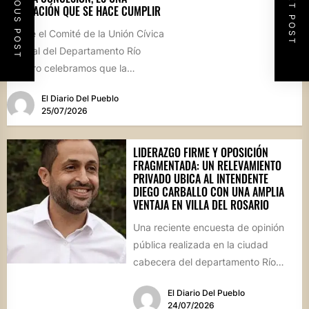
PREVIOUS POST
NEXT POST
OBLIGACIÓN QUE SE HACE CUMPLIR
Desde el Comité de la Unión Cívica
Radical del Departamento Río
Primero celebramos que la
Comisión Comunal de Esquina
El Diario Del Pueblo
haya...
25/07/2026
LIDERAZGO FIRME Y OPOSICIÓN
FRAGMENTADA: UN RELEVAMIENTO
PRIVADO UBICA AL INTENDENTE
DIEGO CARBALLO CON UNA AMPLIA
VENTAJA EN VILLA DEL ROSARIO
Una reciente encuesta de opinión
pública realizada en la ciudad
cabecera del departamento Río
Segundo revela que el actual
El Diario Del Pueblo
mandatario...
24/07/2026