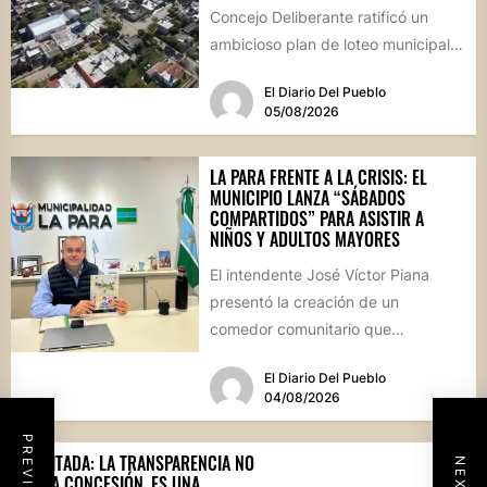
Concejo Deliberante ratificó un
ambicioso plan de loteo municipal,
nuevas obras de infraestructura
El Diario Del Pueblo
por...
05/08/2026
LA PARA FRENTE A LA CRISIS: EL
MUNICIPIO LANZA “SÁBADOS
COMPARTIDOS” PARA ASISTIR A
NIÑOS Y ADULTOS MAYORES
El intendente José Víctor Piana
presentó la creación de un
comedor comunitario que
funcionará todos los sábados en el
El Diario Del Pueblo
Salón...
04/08/2026
SOLICITADA: LA TRANSPARENCIA NO
ES UNA CONCESIÓN, ES UNA