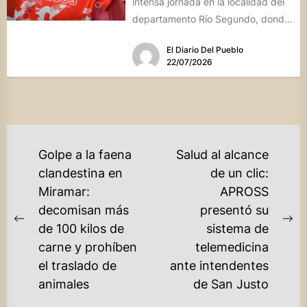
intensa jornada en la localidad del
departamento Río Segundo, donde
entregó asistencia financiera del
El Diario Del Pueblo
Banco de...
22/07/2026
NAVEGACIÓN
Golpe a la faena
Salud al alcance
DE
clandestina en
de un clic:
Miramar:
APROSS
ENTRADAS
decomisan más
presentó su
Previous
Ne
de 100 kilos de
sistema de
post:
po
carne y prohíben
telemedicina
el traslado de
ante intendentes
animales
de San Justo