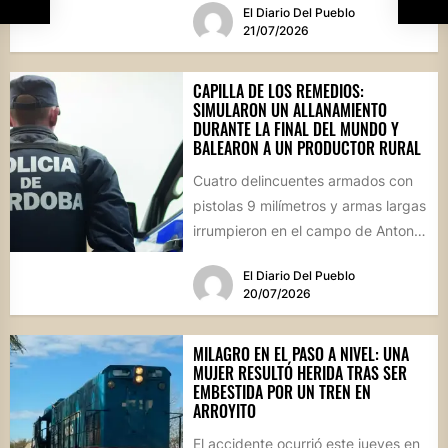
El Diario Del Pueblo
21/07/2026
CAPILLA DE LOS REMEDIOS:
SIMULARON UN ALLANAMIENTO
DURANTE LA FINAL DEL MUNDO Y
BALEARON A UN PRODUCTOR RURAL
Cuatro delincuentes armados con
pistolas 9 milímetros y armas largas
irrumpieron en el campo de Antonio
Guijarro vestidos de policías....
El Diario Del Pueblo
20/07/2026
MILAGRO EN EL PASO A NIVEL: UNA
MUJER RESULTÓ HERIDA TRAS SER
EMBESTIDA POR UN TREN EN
ARROYITO
El accidente ocurrió este jueves en