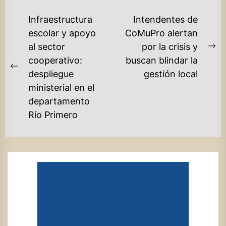
NAVEGACIÓN
Infraestructura
Intendentes de
DE
escolar y apoyo
CoMuPro alertan
al sector
por la crisis y
ENTRADAS
Ne
cooperativo:
buscan blindar la
po
Previous
despliegue
gestión local
post:
ministerial en el
departamento
Río Primero