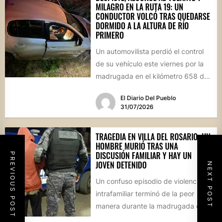
MILAGRO EN LA RUTA 19: UN
CONDUCTOR VOLCÓ TRAS QUEDARSE
DORMIDO A LA ALTURA DE RÍO
PRIMERO
Un automovilista perdió el control
de su vehículo este viernes por la
madrugada en el kilómetro 658 de
la Ruta...
El Diario Del Pueblo
31/07/2026
TRAGEDIA EN VILLA DEL ROSARIO: UN
HOMBRE MURIÓ TRAS UNA
DISCUSIÓN FAMILIAR Y HAY UN
PREVIOUS POST
JOVEN DETENIDO
NEXT POST
Un confuso episodio de violencia
intrafamiliar terminó de la peor
manera durante la madrugada en
Villa del Rosario. Un hombre...