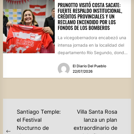
PRUNOTTO VISITÓ COSTA SACATE:
FUERTE RESPALDO INSTITUCIONAL,
CRÉDITOS PROVINCIALES Y UN
RECLAMO ENCENDIDO POR LOS
FONDOS DE LOS BOMBEROS
La vicegobernadora encabezó una
intensa jornada en la localidad del
departamento Río Segundo, donde
entregó asistencia financiera del
El Diario Del Pueblo
Banco de...
22/07/2026
NAVEGACIÓN
Santiago Temple:
Villa Santa Rosa
DE
el Festival
lanza un plan
Nocturno de
extraordinario de
ENTRADAS