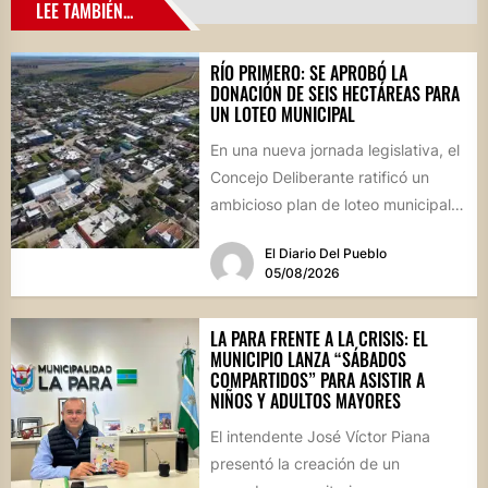
LEE TAMBIÉN...
RÍO PRIMERO: SE APROBÓ LA
DONACIÓN DE SEIS HECTÁREAS PARA
UN LOTEO MUNICIPAL
En una nueva jornada legislativa, el
Concejo Deliberante ratificó un
ambicioso plan de loteo municipal,
nuevas obras de infraestructura
El Diario Del Pueblo
por...
05/08/2026
LA PARA FRENTE A LA CRISIS: EL
MUNICIPIO LANZA “SÁBADOS
COMPARTIDOS” PARA ASISTIR A
NIÑOS Y ADULTOS MAYORES
El intendente José Víctor Piana
presentó la creación de un