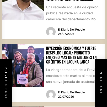
Una reciente encuesta de opinión
pública realizada en la ciudad
cabecera del departamento Río
Segundo revela que el actual
El Diario Del Pueblo
mandatario...
24/07/2026
INYECCIÓN ECONÓMICA Y FUERTE
RESPALDO LOCAL: PRUNOTTO
ENTREGÓ MÁS DE 18 MILLONES EN
CRÉDITOS EN LAGUNA LARGA
PREVIOUS POST
La vicegobernadora de la Provincia
NEXT POST
encabezó este martes al mediodía
una nueva jornada de asistencia
financiera en el interior cordobés....
El Diario Del Pueblo
22/07/2026