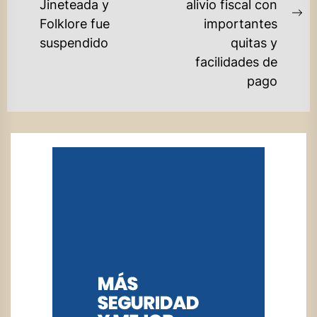
Previous
Jineteada y
alivio fiscal con
post:
Ne
Folklore fue
importantes
po
suspendido
quitas y
facilidades de
pago