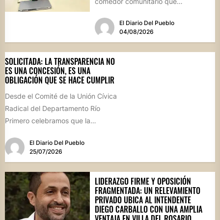
comedor comunitario que
funcionará todos los sábados en el
El Diario Del Pueblo
Salón...
04/08/2026
SOLICITADA: LA TRANSPARENCIA NO
ES UNA CONCESIÓN, ES UNA
OBLIGACIÓN QUE SE HACE CUMPLIR
Desde el Comité de la Unión Cívica
Radical del Departamento Río
Primero celebramos que la
Comisión Comunal de Esquina
El Diario Del Pueblo
haya...
25/07/2026
LIDERAZGO FIRME Y OPOSICIÓN
FRAGMENTADA: UN RELEVAMIENTO
PRIVADO UBICA AL INTENDENTE
DIEGO CARBALLO CON UNA AMPLIA
VENTAJA EN VILLA DEL ROSARIO