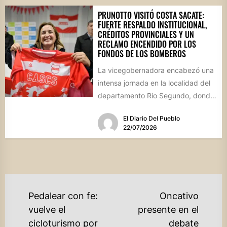
PRUNOTTO VISITÓ COSTA SACATE:
FUERTE RESPALDO INSTITUCIONAL,
CRÉDITOS PROVINCIALES Y UN
RECLAMO ENCENDIDO POR LOS
FONDOS DE LOS BOMBEROS
La vicegobernadora encabezó una
intensa jornada en la localidad del
departamento Río Segundo, donde
entregó asistencia financiera del
El Diario Del Pueblo
Banco de...
22/07/2026
NAVEGACIÓN
Pedalear con fe:
Oncativo
DE
vuelve el
presente en el
cicloturismo por
debate