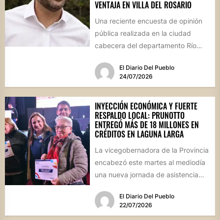
VENTAJA EN VILLA DEL ROSARIO
Una reciente encuesta de opinión
pública realizada en la ciudad
cabecera del departamento Río
Segundo revela que el actual
El Diario Del Pueblo
mandatario...
24/07/2026
INYECCIÓN ECONÓMICA Y FUERTE
RESPALDO LOCAL: PRUNOTTO
ENTREGÓ MÁS DE 18 MILLONES EN
CRÉDITOS EN LAGUNA LARGA
La vicegobernadora de la Provincia
encabezó este martes al mediodía
una nueva jornada de asistencia
financiera en el interior cordobés....
El Diario Del Pueblo
22/07/2026