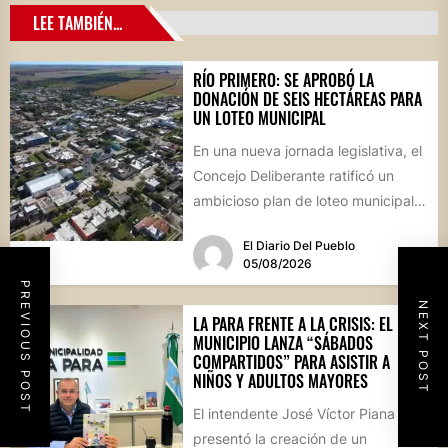
LEE TAMBIÉN...
RÍO PRIMERO: SE APROBÓ LA
DONACIÓN DE SEIS HECTÁREAS PARA
UN LOTEO MUNICIPAL
En una nueva jornada legislativa, el
Concejo Deliberante ratificó un
ambicioso plan de loteo municipal,
nuevas obras de infraestructura
El Diario Del Pueblo
por...
05/08/2026
PREVIOUS POST
NEXT POST
LA PARA FRENTE A LA CRISIS: EL
MUNICIPIO LANZA “SÁBADOS
COMPARTIDOS” PARA ASISTIR A
NIÑOS Y ADULTOS MAYORES
El intendente José Víctor Piana
presentó la creación de un