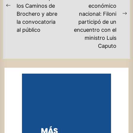
ENTRADAS
los Caminos de
económico
Previous
Brochero y abre
nacional: Filoni
post:
Ne
la convocatoria
participó de un
po
al público
encuentro con el
ministro Luis
Caputo