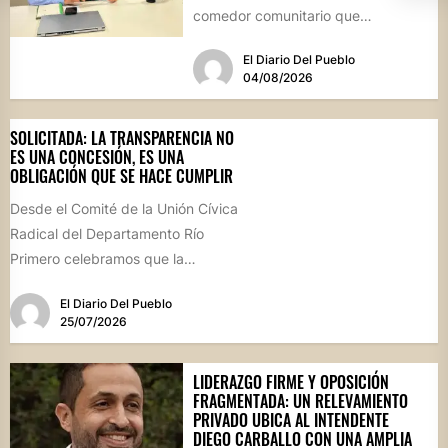
comedor comunitario que
funcionará todos los sábados en el
El Diario Del Pueblo
Salón...
04/08/2026
SOLICITADA: LA TRANSPARENCIA NO
ES UNA CONCESIÓN, ES UNA
OBLIGACIÓN QUE SE HACE CUMPLIR
Desde el Comité de la Unión Cívica
Radical del Departamento Río
Primero celebramos que la
Comisión Comunal de Esquina
El Diario Del Pueblo
haya...
25/07/2026
LIDERAZGO FIRME Y OPOSICIÓN
FRAGMENTADA: UN RELEVAMIENTO
PRIVADO UBICA AL INTENDENTE
DIEGO CARBALLO CON UNA AMPLIA