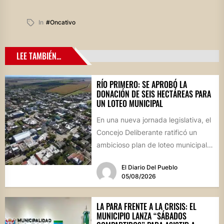
In
#oncativo
LEE TAMBIÉN...
RÍO PRIMERO: SE APROBÓ LA
DONACIÓN DE SEIS HECTÁREAS PARA
UN LOTEO MUNICIPAL
En una nueva jornada legislativa, el
Concejo Deliberante ratificó un
ambicioso plan de loteo municipal,
nuevas obras de infraestructura
El Diario Del Pueblo
por...
05/08/2026
LA PARA FRENTE A LA CRISIS: EL
MUNICIPIO LANZA “SÁBADOS