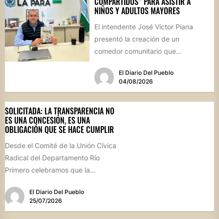
COMPARTIDOS” PARA ASISTIR A
NIÑOS Y ADULTOS MAYORES
El intendente José Víctor Piana
presentó la creación de un
comedor comunitario que
funcionará todos los sábados en el
El Diario Del Pueblo
Salón...
04/08/2026
SOLICITADA: LA TRANSPARENCIA NO
ES UNA CONCESIÓN, ES UNA
OBLIGACIÓN QUE SE HACE CUMPLIR
Desde el Comité de la Unión Cívica
Radical del Departamento Río
Primero celebramos que la
Comisión Comunal de Esquina
El Diario Del Pueblo
haya...
25/07/2026