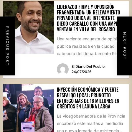
LIDERAZGO FIRME Y OPOSICIÓN
FRAGMENTADA: UN RELEVAMIENTO
PRIVADO UBICA AL INTENDENTE
DIEGO CARBALLO CON UNA AMPLIA
VENTAJA EN VILLA DEL ROSARIO
PREVIOUS POST
NEXT POST
Una reciente encuesta de opinión
pública realizada en la ciudad
cabecera del departamento Río
Segundo revela que el actual
El Diario Del Pueblo
mandatario...
24/07/2026
INYECCIÓN ECONÓMICA Y FUERTE
RESPALDO LOCAL: PRUNOTTO
ENTREGÓ MÁS DE 18 MILLONES EN
CRÉDITOS EN LAGUNA LARGA
La vicegobernadora de la Provincia
encabezó este martes al mediodía
una nueva jornada de asistencia