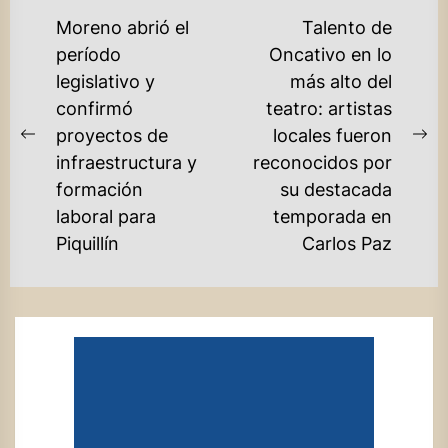
NAVEGACIÓN
Moreno abrió el
Talento de
DE
período
Oncativo en lo
legislativo y
más alto del
ENTRADAS
confirmó
teatro: artistas
proyectos de
locales fueron
Previous
Ne
infraestructura y
reconocidos por
post:
po
formación
su destacada
laboral para
temporada en
Piquillín
Carlos Paz