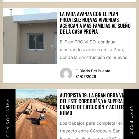
LA PARA AVANZA CON EL PLAN
PRO.VI.SO.: NUEVAS VIVIENDAS
ACERCAN A MÁS FAMILIAS AL SUEÑO
DE LA CASA PROPIA
El Plan PRO.VI.SO. continúa
mostrando avances en La Para,
donde la construcción de nuevas
viviendas no solo brinda respuestas
El Diario Del Pueblo
a...
31/07/2026
AUTOPISTA 19: LA GRAN OBRA VIAL
DEL ESTE CORDOBÉS YA SUPERA EL
PREVIOUS POST
CUARTO DE EJECUCIÓN Y ACELERA SU
NEXT POST
RITMO
Los trabajos para completar el
trayecto entre Córdoba y San
Francisco alcanzaron el 25% de