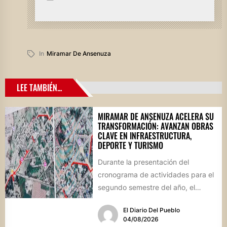
In
Miramar De Ansenuza
LEE TAMBIÉN...
MIRAMAR DE ANSENUZA ACELERA SU
TRANSFORMACIÓN: AVANZAN OBRAS
CLAVE EN INFRAESTRUCTURA,
DEPORTE Y TURISMO
Durante la presentación del
cronograma de actividades para el
segundo semestre del año, el
intendente Gerardo Cicarelli repasó
El Diario Del Pueblo
el estado...
04/08/2026