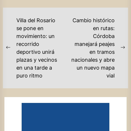
NAVEGACIÓN
Villa del Rosario
Cambio histórico
DE
se pone en
en rutas:
movimiento: un
Córdoba
ENTRADAS
recorrido
manejará peajes
Previous
Ne
deportivo unirá
en tramos
post:
po
plazas y vecinos
nacionales y abre
en una tarde a
un nuevo mapa
puro ritmo
vial