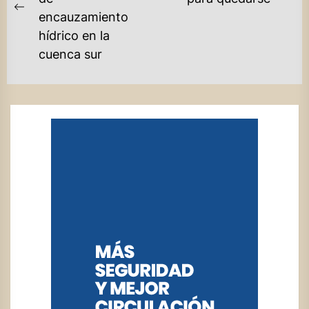
ENTRADAS
po
Previous
encauzamiento
post:
hídrico en la
cuenca sur