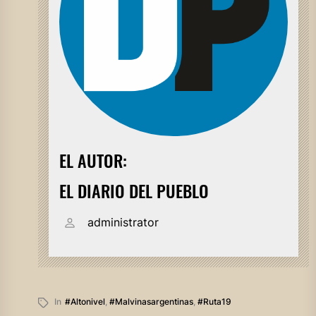
EL AUTOR:
EL DIARIO DEL PUEBLO
administrator
In
#altonivel
,
#malvinasargentinas
,
#ruta19