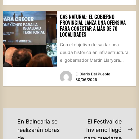
GAS NATURAL: EL GOBIERNO
PROVINCIAL LANZA UNA OFENSIVA
PARA CONECTAR A MÁS DE 70
LOCALIDADES
Con el objetivo de saldar una
deuda histórica en infraestructura,
el gobernador Martín Llaryora
presentó el programa "Gas para
El Diario Del Pueblo
Crecer",...
30/06/2026
NAVEGACIÓN
En Balnearia se
El Festival de
DE
realizarán obras
Invierno llegó
Ne
de
para quedarse