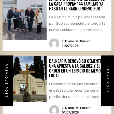
LA CASA PROPIA: 144 FAMILIAS YA
HABITAN EL BARRIO NUEVO SUR
La gestión municipal encabezada
por Gustavo Benedetti entregó 13
nuevas unidades habitacionales,
consolidando un sector que se ha
El Diario Del Pueblo
transformado en...
11/07/2026
BALNEARIA RENOVÓ SU CEMENTERIO:
UNA APUESTA A LA CALIDEZ Y EL
PREVIOUS POST
ORDEN EN UN ESPACIO DE MEMORIA
NEXT POST
LOCAL
El intendente Miguel Méndez
encabezó una recorrida por el
predio, donde se completaron
obras de infraestructura, pintura y
El Diario Del Pueblo
una revalorización...
01/07/2026