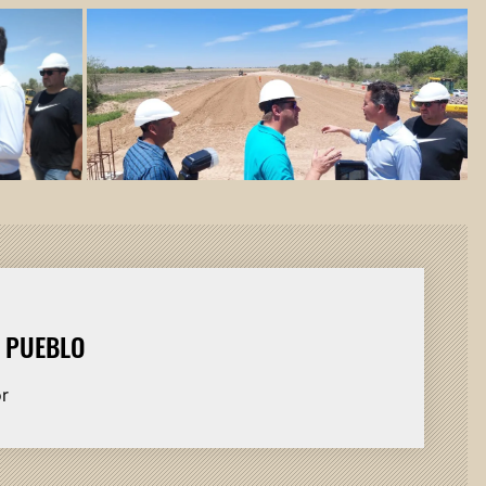
L PUEBLO
or