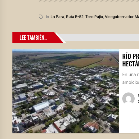
In
La Para
,
Ruta E-52
,
Toro Pujio
,
Vicegobernador Ma
LEE TAMBIÉN...
RÍO P
HECTÁ
En una n
ambicios