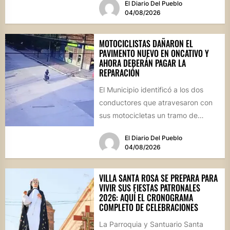
El Diario Del Pueblo
el estado...
04/08/2026
MOTOCICLISTAS DAÑARON EL
PAVIMENTO NUEVO EN ONCATIVO Y
AHORA DEBERÁN PAGAR LA
REPARACIÓN
El Municipio identificó a los dos
conductores que atravesaron con
sus motocicletas un tramo de
hormigón recién colocado sobre
El Diario Del Pueblo
calle...
04/08/2026
VILLA SANTA ROSA SE PREPARA PARA
VIVIR SUS FIESTAS PATRONALES
2026: AQUÍ EL CRONOGRAMA
COMPLETO DE CELEBRACIONES
La Parroquia y Santuario Santa