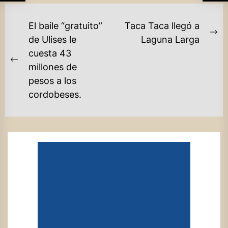
NAVEGACIÓN
El baile “gratuito”
Taca Taca llegó a
DE
Ne
de Ulises le
Laguna Larga
po
cuesta 43
ENTRADAS
Previous
millones de
post:
pesos a los
cordobeses.