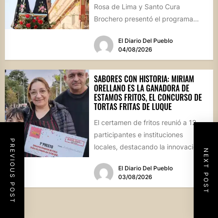
Rosa de Lima y Santo Cura
Brochero presentó el programa
oficial de las Fiestas Patronales...
El Diario Del Pueblo
04/08/2026
SABORES CON HISTORIA: MIRIAM
ORELLANO ES LA GANADORA DE
ESTAMOS FRITOS, EL CONCURSO DE
TORTAS FRITAS DE LUQUE
El certamen de fritos reunió a 12
participantes e instituciones
PREVIOUS POST
locales, destacando la innovación
NEXT POST
culinaria y el profundo arraigo de...
El Diario Del Pueblo
03/08/2026