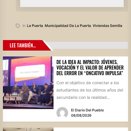
In
La Puerta
,
Municipalidad De La Puerta
,
Viviendas Semilla
LEE TAMBIÉN...
DE LA IDEA AL IMPACTO: JÓVENES,
VOCACIÓN Y EL VALOR DE APRENDER
DEL ERROR EN “ONCATIVO IMPULSA”
Con el objetivo de conectar a los
estudiantes de los últimos años del
secundario con la realidad
socioproductiva de la...
El Diario Del Pueblo
06/08/2026