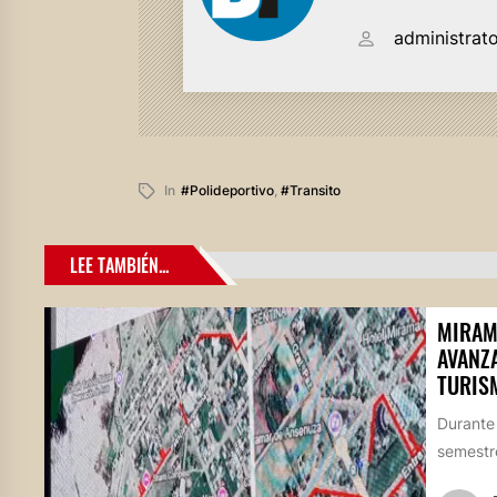
administrat
In
#polideportivo
,
#transito
LEE TAMBIÉN...
MIRAM
AVANZ
TURIS
Durante
semestre