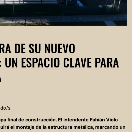
RA DE SU NUEVO
 UN ESPACIO CLAVE PARA
A
ndo/s
pa final de construcción. El intendente Fabián Violo
luirá el montaje de la estructura metálica, marcando un