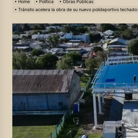
Home
Política
Obras Públicas
Tránsito acelera la obra de su nuevo polideportivo techado: