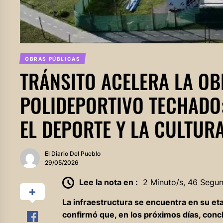
OBRAS PÚBLICAS
TRÁNSITO ACELERA LA OB
POLIDEPORTIVO TECHADO:
EL DEPORTE Y LA CULTUR
El Diario Del Pueblo
29/05/2026
Lee la nota en :
2 Minuto/s, 46 Segu
La infraestructura se encuentra en su eta
confirmó que, en los próximos días, conc