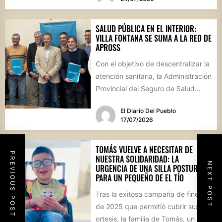
SALUD PÚBLICA EN EL INTERIOR:
VILLA FONTANA SE SUMA A LA RED DE
APROSS
Con el objetivo de descentralizar la
atención sanitaria, la Administración
Provincial del Seguro de Salud
formalizó convenios con centros
El Diario Del Pueblo
de...
17/07/2026
TOMÁS VUELVE A NECESITAR DE
PREVIOUS POST
NUESTRA SOLIDARIDAD: LA
NEXT POST
URGENCIA DE UNA SILLA POSTURAL
PARA UN PEQUEÑO DE EL TÍO
Tras la exitosa campaña de fines
de 2025 que permitió cubrir sus
ortesis, la familia de Tomás, un niño