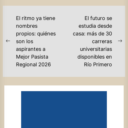
NAVEGACIÓN
El ritmo ya tiene
El futuro se
DE
nombres
estudia desde
propios: quiénes
casa: más de 30
ENTRADAS
son los
carreras
Previous
Ne
aspirantes a
universitarias
post:
po
Mejor Pasista
disponibles en
Regional 2026
Río Primero