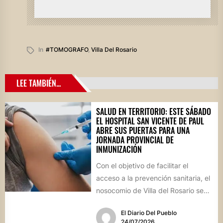
In
#TOMOGRAFO
,
Villa Del Rosario
LEE TAMBIÉN...
SALUD EN TERRITORIO: ESTE SÁBADO
EL HOSPITAL SAN VICENTE DE PAUL
ABRE SUS PUERTAS PARA UNA
JORNADA PROVINCIAL DE
INMUNIZACIÓN
Con el objetivo de facilitar el
acceso a la prevención sanitaria, el
nosocomio de Villa del Rosario se
sumará este...
El Diario Del Pueblo
24/07/2026