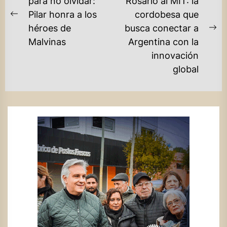
DE
para no olvidar:
Rosario al MIT: la
Pilar honra a los
cordobesa que
ENTRADAS
Previous
héroes de
busca conectar a
post:
Ne
Malvinas
Argentina con la
po
innovación
global