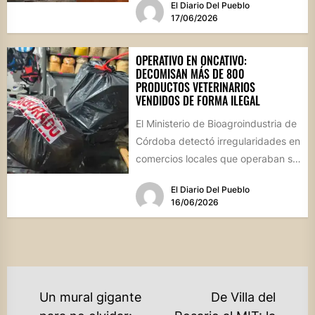
El Diario Del Pueblo
espacios de...
17/06/2026
OPERATIVO EN ONCATIVO:
DECOMISAN MÁS DE 800
PRODUCTOS VETERINARIOS
VENDIDOS DE FORMA ILEGAL
El Ministerio de Bioagroindustria de
Córdoba detectó irregularidades en
comercios locales que operaban sin
habilitación ni dirección técnica,
El Diario Del Pueblo
poniendo en...
16/06/2026
NAVEGACIÓN
Un mural gigante
De Villa del