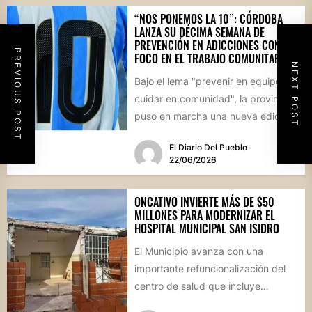
“NOS PONEMOS LA 10”: CÓRDOBA
LANZA SU DÉCIMA SEMANA DE
PREVENCIÓN EN ADICCIONES CON
PREVIOUS POST
FOCO EN EL TRABAJO COMUNITARIO
NEXT POST
Bajo el lema "prevenir en equipo,
cuidar en comunidad", la provincia
puso en marcha una nueva edición
de estas jornadas...
El Diario Del Pueblo
22/06/2026
ONCATIVO INVIERTE MÁS DE $50
MILLONES PARA MODERNIZAR EL
HOSPITAL MUNICIPAL SAN ISIDRO
El Municipio avanza con una
importante refuncionalización del
centro de salud que incluye
mejoras en la farmacia, nuevos