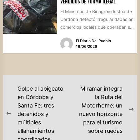
VENDIDOS DE FORMA ILEGAL
El Ministerio de Bioagroindustria de
Córdoba detectó irregularidades en
comercios locales que operaban sin
habilitación ni dirección técnica,
El Diario Del Pueblo
poniendo en...
16/06/2026
NAVEGACIÓN
Golpe al abigeato
Miramar integra
DE
en Córdoba y
la Ruta del
Santa Fe: tres
Motorhome: un
ENTRADAS
Ne
detenidos y
nuevo horizonte
Previous
po
múltiples
para el turismo
post:
allanamientos
sobre ruedas
coordinados