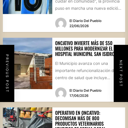
cuidar en comunidad", la provincia
puso en marcha una nueva edición
de estas jornadas...
El Diario Del Pueblo
22/06/2026
ONCATIVO INVIERTE MÁS DE $50
MILLONES PARA MODERNIZAR EL
HOSPITAL MUNICIPAL SAN ISIDRO
PREVIOUS POST
NEXT POST
El Municipio avanza con una
importante refuncionalización del
centro de salud que incluye
mejoras en la farmacia, nuevos
El Diario Del Pueblo
espacios de...
17/06/2026
OPERATIVO EN ONCATIVO:
DECOMISAN MÁS DE 800
PRODUCTOS VETERINARIOS