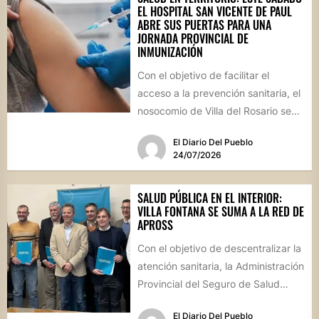
EL HOSPITAL SAN VICENTE DE PAUL
ABRE SUS PUERTAS PARA UNA
JORNADA PROVINCIAL DE
INMUNIZACIÓN
Con el objetivo de facilitar el
acceso a la prevención sanitaria, el
nosocomio de Villa del Rosario se
sumará este...
El Diario Del Pueblo
24/07/2026
SALUD PÚBLICA EN EL INTERIOR:
VILLA FONTANA SE SUMA A LA RED DE
APROSS
Con el objetivo de descentralizar la
atención sanitaria, la Administración
Provincial del Seguro de Salud
formalizó convenios con centros
El Diario Del Pueblo