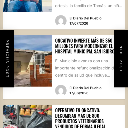
ortesis, la familia de Tomás, un niño
de...
El Diario Del Pueblo
17/07/2026
ONCATIVO INVIERTE MÁS DE $50
PREVIOUS POST
MILLONES PARA MODERNIZAR EL
NEXT POST
HOSPITAL MUNICIPAL SAN ISIDRO
El Municipio avanza con una
importante refuncionalización del
centro de salud que incluye
mejoras en la farmacia, nuevos
El Diario Del Pueblo
espacios de...
17/06/2026
OPERATIVO EN ONCATIVO:
DECOMISAN MÁS DE 800
PRODUCTOS VETERINARIOS
VENDIDOS DE FORMA ILEGAL