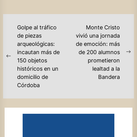
NAVEGACIÓN
Golpe al tráfico
Monte Cristo
DE
de piezas
vivió una jornada
arqueológicas:
de emoción: más
ENTRADAS
incautan más de
de 200 alumnos
Ne
Previous
150 objetos
prometieron
po
post:
históricos en un
lealtad a la
domicilio de
Bandera
Córdoba