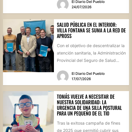
El Diario Del Pueblo
24/07/2026
SALUD PÚBLICA EN EL INTERIOR:
VILLA FONTANA SE SUMA A LA RED DE
APROSS
Con el objetivo de descentralizar la
atención sanitaria, la Administración
Provincial del Seguro de Salud
formalizó convenios con centros
El Diario Del Pueblo
de...
17/07/2026
TOMÁS VUELVE A NECESITAR DE
NUESTRA SOLIDARIDAD: LA
URGENCIA DE UNA SILLA POSTURAL
PARA UN PEQUEÑO DE EL TÍO
Tras la exitosa campaña de fines
de 2025 que permitió cubrir sus