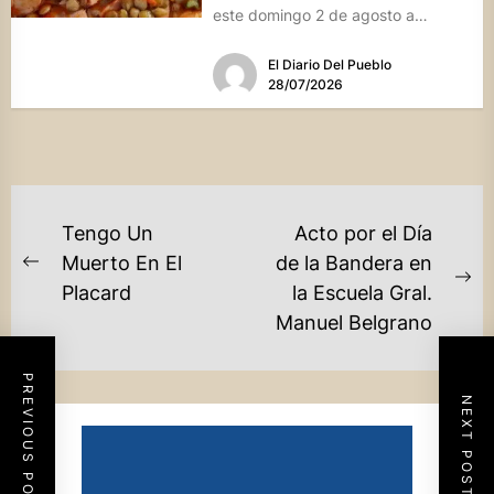
este domingo 2 de agosto a
vecinos y visitantes de...
El Diario Del Pueblo
28/07/2026
NAVEGACIÓN
Tengo Un
Acto por el Día
DE
Muerto En El
de la Bandera en
Previous
Ne
Placard
la Escuela Gral.
ENTRADAS
post:
po
Manuel Belgrano
PREVIOUS POST
NEXT POST