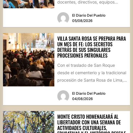
docentes, directivos, equipos
técnicos y...
El Diario Del Pueblo
05/08/2026
VILLA SANTA ROSA SE PREPARA PARA
UN MES DE FE: LOS SECRETOS
DETRÁS DE SUS SINGULARES
PROCESIONES PATRONALES
Con el traslado de San Roque
desde el cementerio y la tradicional
procesión de Santa Rosa de Lima,
la localidad...
El Diario Del Pueblo
04/08/2026
MONTE CRISTO HOMENAJEARÁ AL
LIBERTADOR CON UNA SEMANA DE
ACTIVIDADES CULTURALES,