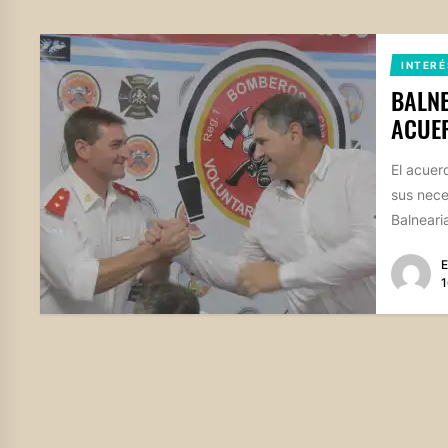
INTERÉ
BALNE
ACUE
El acuer
sus nece
Balneari
E
1