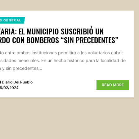
S GENERAL
ARIA: EL MUNICIPIO SUSCRIBIÓ UN
RDO CON BOMBEROS “SIN PRECEDENTES”
do entre ambas instituciones permitirá a los voluntarios cubrir
sidades mensuales. En un hecho histórico para la localidad de
a y sin precedentes...
l Diario Del Pueblo
READ MORE
6/02/2024