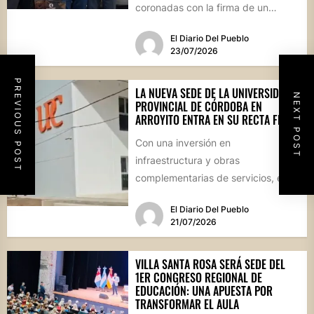
coronadas con la firma de un
convenio histórico, la localidad del
El Diario Del Pueblo
departamento Río...
23/07/2026
PREVIOUS POST
LA NUEVA SEDE DE LA UNIVERSIDAD
NEXT POST
PROVINCIAL DE CÓRDOBA EN
ARROYITO ENTRA EN SU RECTA FINAL
Con una inversión en
infraestructura y obras
complementarias de servicios, el
edificio regional se encuentra en su
El Diario Del Pueblo
etapa de culminación....
21/07/2026
VILLA SANTA ROSA SERÁ SEDE DEL
1ER CONGRESO REGIONAL DE
EDUCACIÓN: UNA APUESTA POR
TRANSFORMAR EL AULA