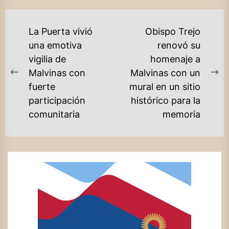
NAVEGACIÓN
La Puerta vivió
Obispo Trejo
DE
una emotiva
renovó su
vigilia de
homenaje a
ENTRADAS
Malvinas con
Malvinas con un
Previous
Ne
fuerte
mural en un sitio
post:
po
participación
histórico para la
comunitaria
memoria