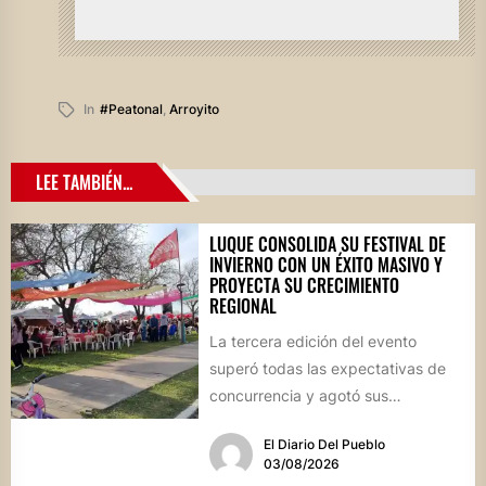
In
#peatonal
,
Arroyito
LEE TAMBIÉN...
LUQUE CONSOLIDA SU FESTIVAL DE
INVIERNO CON UN ÉXITO MASIVO Y
PROYECTA SU CRECIMIENTO
REGIONAL
La tercera edición del evento
superó todas las expectativas de
concurrencia y agotó sus
propuestas gastronómicas. En este
El Diario Del Pueblo
marco, el...
03/08/2026