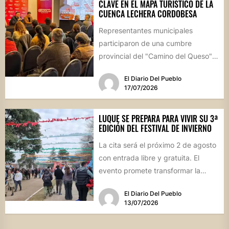
CLAVE EN EL MAPA TURÍSTICO DE LA
CUENCA LECHERA CORDOBESA
Representantes municipales
participaron de una cumbre
provincial del "Camino del Queso",
la iniciativa que busca potenciar la
El Diario Del Pueblo
identidad productiva y...
17/07/2026
LUQUE SE PREPARA PARA VIVIR SU 3ª
EDICIÓN DEL FESTIVAL DE INVIERNO
La cita será el próximo 2 de agosto
con entrada libre y gratuita. El
evento promete transformar la
jornada en...
El Diario Del Pueblo
13/07/2026