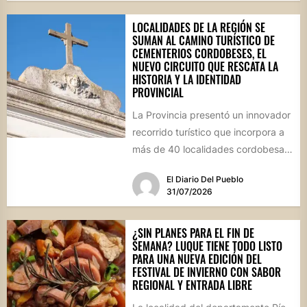
LOCALIDADES DE LA REGIÓN SE
SUMAN AL CAMINO TURÍSTICO DE
CEMENTERIOS CORDOBESES, EL
NUEVO CIRCUITO QUE RESCATA LA
HISTORIA Y LA IDENTIDAD
PROVINCIAL
La Provincia presentó un innovador
recorrido turístico que incorpora a
más de 40 localidades cordobesas
con cementerios de valor
El Diario Del Pueblo
patrimonial....
31/07/2026
¿SIN PLANES PARA EL FIN DE
SEMANA? LUQUE TIENE TODO LISTO
PARA UNA NUEVA EDICIÓN DEL
FESTIVAL DE INVIERNO CON SABOR
REGIONAL Y ENTRADA LIBRE