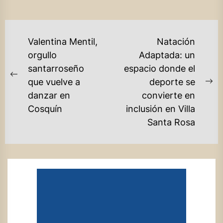
NAVEGACIÓN
Valentina Mentil,
Natación
DE
orgullo
Adaptada: un
santarroseño
espacio donde el
ENTRADAS
Previous
que vuelve a
deporte se
Ne
post:
danzar en
convierte en
po
Cosquín
inclusión en Villa
Santa Rosa