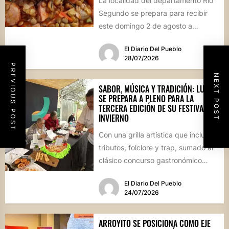
La localidad del departamento Río
Segundo se prepara para recibir
este domingo 2 de agosto a
vecinos y visitantes de...
El Diario Del Pueblo
28/07/2026
PREVIOUS POST
NEXT POST
SABOR, MÚSICA Y TRADICIÓN: LUQUE
SE PREPARA A PLENO PARA LA
TERCERA EDICIÓN DE SU FESTIVAL DE
INVIERNO
Con una grilla artística que incluye
tributos, folclore y trap, sumado al
clásico concurso gastronómico
“Estamos Fritos”, la localidad
El Diario Del Pueblo
celebrará...
24/07/2026
ARROYITO SE POSICIONA COMO EJE