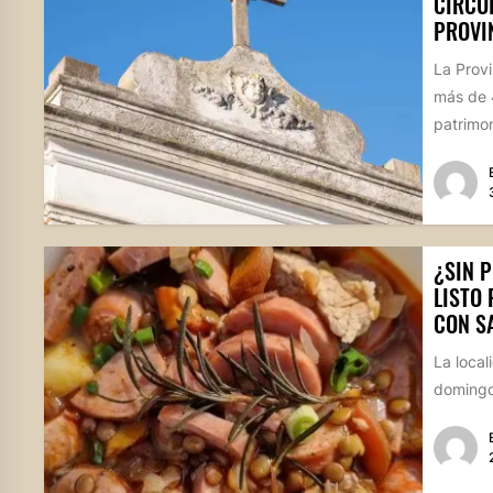
CIRCUI
PROVI
La Provi
más de 
patrimoni
¿SIN P
LISTO 
CON S
La local
domingo 