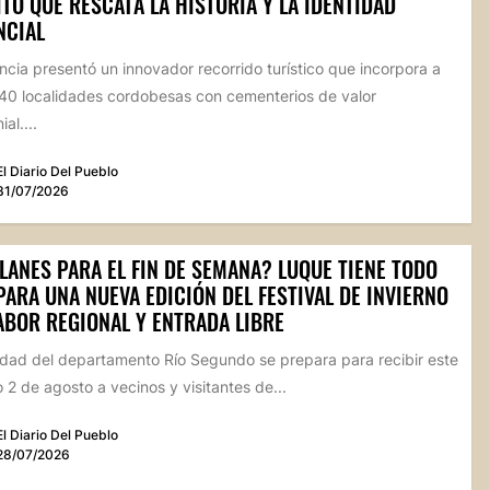
TO QUE RESCATA LA HISTORIA Y LA IDENTIDAD
NCIAL
ncia presentó un innovador recorrido turístico que incorpora a
40 localidades cordobesas con cementerios de valor
al....
El Diario Del Pueblo
31/07/2026
LANES PARA EL FIN DE SEMANA? LUQUE TIENE TODO
PARA UNA NUEVA EDICIÓN DEL FESTIVAL DE INVIERNO
ABOR REGIONAL Y ENTRADA LIBRE
idad del departamento Río Segundo se prepara para recibir este
2 de agosto a vecinos y visitantes de...
El Diario Del Pueblo
28/07/2026