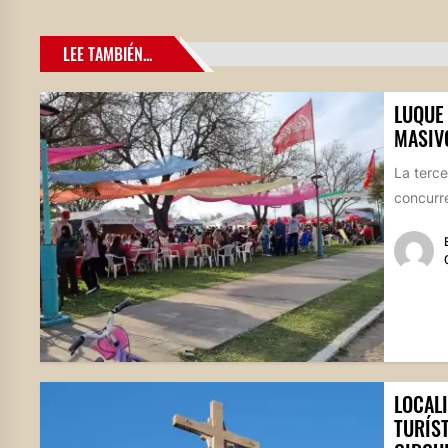
LEE TAMBIÉN...
LUQUE 
MASIV
La terce
concurre
LOCAL
TURÍS