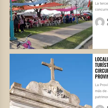
La terce
concurre
LOCAL
TURÍS
CIRCUI
PROVI
La Provi
más de 
patrimoni