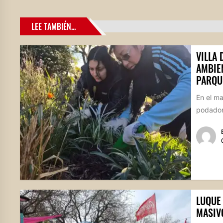
LEE TAMBIÉN...
VILLA
AMBIE
PARQU
En el m
podadore
LUQUE 
MASIV