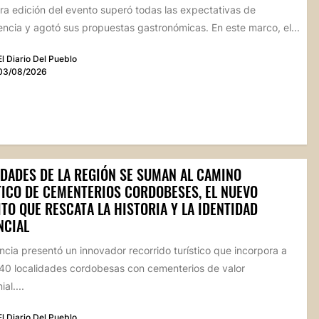
ra edición del evento superó todas las expectativas de
ncia y agotó sus propuestas gastronómicas. En este marco, el...
El Diario Del Pueblo
03/08/2026
IDADES DE LA REGIÓN SE SUMAN AL CAMINO
TICO DE CEMENTERIOS CORDOBESES, EL NUEVO
TO QUE RESCATA LA HISTORIA Y LA IDENTIDAD
NCIAL
ncia presentó un innovador recorrido turístico que incorpora a
40 localidades cordobesas con cementerios de valor
al....
El Diario Del Pueblo