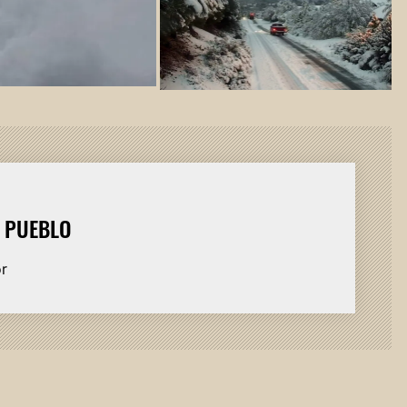
L PUEBLO
or