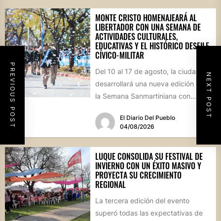
MONTE CRISTO HOMENAJEARÁ AL
LIBERTADOR CON UNA SEMANA DE
ACTIVIDADES CULTURALES,
EDUCATIVAS Y EL HISTÓRICO DESFILE
CÍVICO-MILITAR
PREVIOUS POST
Del 10 al 17 de agosto, la ciudad
NEXT POST
desarrollará una nueva edición de
la Semana Sanmartiniana con
propuestas para toda...
El Diario Del Pueblo
04/08/2026
LUQUE CONSOLIDA SU FESTIVAL DE
INVIERNO CON UN ÉXITO MASIVO Y
PROYECTA SU CRECIMIENTO
REGIONAL
La tercera edición del evento
superó todas las expectativas de