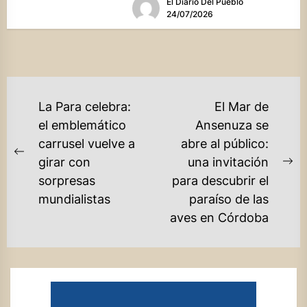
El Diario Del Pueblo
celebrará...
24/07/2026
NAVEGACIÓN
La Para celebra:
El Mar de
DE
el emblemático
Ansenuza se
carrusel vuelve a
abre al público:
ENTRADAS
Previous
girar con
una invitación
Ne
post:
sorpresas
para descubrir el
po
mundialistas
paraíso de las
aves en Córdoba