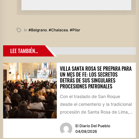
In
#belgrano
,
#chalacea
,
#pilar
LEE TAMBIÉN...
VILLA SANTA ROSA SE PREPARA PARA
UN MES DE FE: LOS SECRETOS
DETRÁS DE SUS SINGULARES
PROCESIONES PATRONALES
Con el traslado de San Roque
desde el cementerio y la tradicional
procesión de Santa Rosa de Lima,
la localidad...
El Diario Del Pueblo
04/08/2026