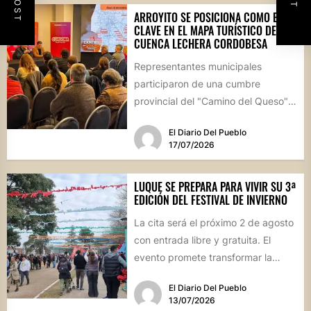
ARROYITO SE POSICIONA COMO EJE
CLAVE EN EL MAPA TURÍSTICO DE LA
CUENCA LECHERA CORDOBESA
Representantes municipales
participaron de una cumbre
provincial del "Camino del Queso",
la iniciativa que busca potenciar la
El Diario Del Pueblo
identidad productiva y...
17/07/2026
LUQUE SE PREPARA PARA VIVIR SU 3ª
EDICIÓN DEL FESTIVAL DE INVIERNO
La cita será el próximo 2 de agosto
con entrada libre y gratuita. El
evento promete transformar la
jornada en...
El Diario Del Pueblo
13/07/2026