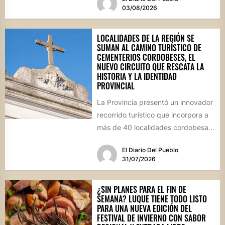
marco, el...
03/08/2026
LOCALIDADES DE LA REGIÓN SE
SUMAN AL CAMINO TURÍSTICO DE
CEMENTERIOS CORDOBESES, EL
NUEVO CIRCUITO QUE RESCATA LA
HISTORIA Y LA IDENTIDAD
PROVINCIAL
La Provincia presentó un innovador
recorrido turístico que incorpora a
más de 40 localidades cordobesas
con cementerios de valor
El Diario Del Pueblo
patrimonial....
31/07/2026
¿SIN PLANES PARA EL FIN DE
SEMANA? LUQUE TIENE TODO LISTO
PARA UNA NUEVA EDICIÓN DEL
FESTIVAL DE INVIERNO CON SABOR