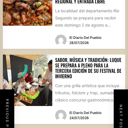
REGIONAL Y ENTRADA LIBRE
La localidad del departamento Río
Segundo se prepara para recibir
este domingo 2 de agosto a
vecinos y visitantes de...
El Diario Del Pueblo
28/07/2026
SABOR, MÚSICA Y TRADICIÓN: LUQUE
SE PREPARA A PLENO PARA LA
TERCERA EDICIÓN DE SU FESTIVAL DE
INVIERNO
Con una grilla artística que incluye
tributos, folclore y trap, sumado al
clásico concurso gastronómico
PREVIOUS POST
NEXT POST
“Estamos Fritos”, la localidad
El Diario Del Pueblo
celebrará...
24/07/2026