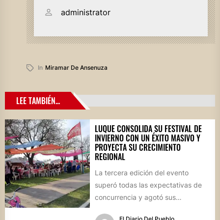
administrator
In
Miramar De Ansenuza
LEE TAMBIÉN...
LUQUE CONSOLIDA SU FESTIVAL DE
INVIERNO CON UN ÉXITO MASIVO Y
PROYECTA SU CRECIMIENTO
REGIONAL
La tercera edición del evento
superó todas las expectativas de
concurrencia y agotó sus
propuestas gastronómicas. En este
El Diario Del Pueblo