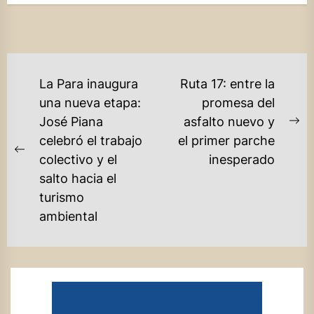
NAVEGACIÓN
La Para inaugura
Ruta 17: entre la
DE
una nueva etapa:
promesa del
José Piana
asfalto nuevo y
ENTRADAS
Ne
celebró el trabajo
el primer parche
po
Previous
colectivo y el
inesperado
post:
salto hacia el
turismo
ambiental